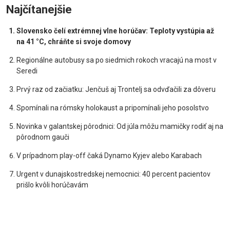
Najčítanejšie
Slovensko čelí extrémnej vlne horúčav: Teploty vystúpia až
na 41 °C, chráňte si svoje domovy
Regionálne autobusy sa po siedmich rokoch vracajú na most v
Seredi
Prvý raz od začiatku: Jenčuš aj Trontelj sa odvďačili za dôveru
Spomínali na rómsky holokaust a pripomínali jeho posolstvo
Novinka v galantskej pôrodnici: Od júla môžu mamičky rodiť aj na
pôrodnom gauči
V prípadnom play-off čaká Dynamo Kyjev alebo Karabach
Urgent v dunajskostredskej nemocnici: 40 percent pacientov
prišlo kvôli horúčavám