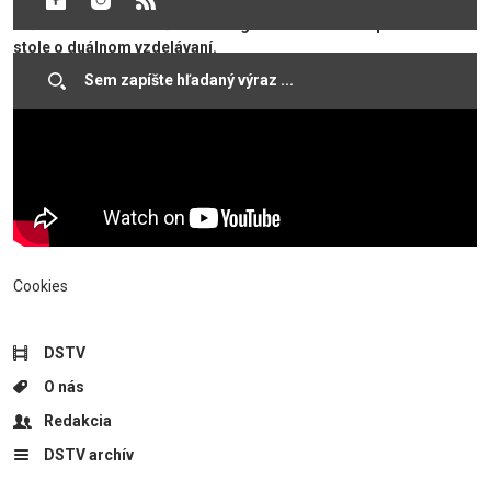
ďalej prednáška o česko-maďarských hospodárskych
vzťahoch. Na záver účastníci organizovali besedu pri okrúhlom
stole o duálnom vzdelávaní. ​
Cookies
DSTV
O nás
Redakcia
DSTV archív