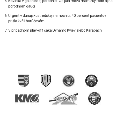
Novinka v galantskej pôrodnici: Od júla môžu mamičky rodiť aj na
pôrodnom gauči
Urgent v dunajskostredskej nemocnici: 40 percent pacientov
prišlo kvôli horúčavám
V prípadnom play-off čaká Dynamo Kyjev alebo Karabach