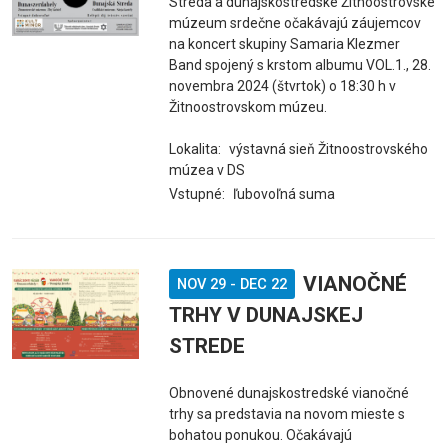
Streda a dunajskostredské Žitnoostrovské
múzeum srdečne očakávajú záujemcov
na koncert skupiny Samaria Klezmer
Band spojený s krstom albumu VOL.1., 28.
novembra 2024 (štvrtok) o 18:30 h v
Žitnoostrovskom múzeu.
Lokalita:
výstavná sieň Žitnoostrovského
múzea v DS
Vstupné:
ľubovoľná suma
VIANOČNÉ
NOV 29
-
DEC 22
TRHY V DUNAJSKEJ
STREDE
Obnovené dunajskostredské vianočné
trhy sa predstavia na novom mieste s
bohatou ponukou. Očakávajú