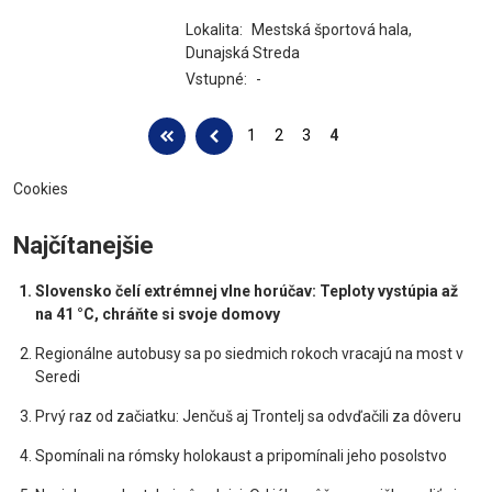
Lokalita:
Mestská športová hala,
Dunajská Streda
Vstupné:
-
Stránky
1
2
3
4
Cookies
Najčítanejšie
Slovensko čelí extrémnej vlne horúčav: Teploty vystúpia až
na 41 °C, chráňte si svoje domovy
Regionálne autobusy sa po siedmich rokoch vracajú na most v
Seredi
Prvý raz od začiatku: Jenčuš aj Trontelj sa odvďačili za dôveru
Spomínali na rómsky holokaust a pripomínali jeho posolstvo