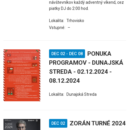
návštevníkov každý adventný víkend, cez
piatky DJ do 2:00 hod.
Lokalita:
Trhovisko
Vstupné:
–
PONUKA
DEC 02
-
DEC 08
PROGRAMOV - DUNAJSKÁ
STREDA - 02.12.2024 -
08.12.2024
Lokalita:
Dunajská Streda
ZORÁN TURNÉ 2024
DEC 02