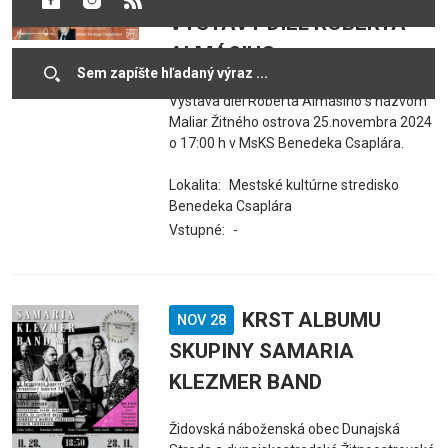
VÝSTAVY DIEL ROBERTA
ALMÁSIHO
Výstava diel Roberta Almásiho s názvom
Maliar Žitného ostrova 25.novembra 2024
o 17:00 h v MsKS Benedeka Csaplára.
Lokalita:
Mestské kultúrne stredisko
Benedeka Csaplára
Vstupné:
-
KRST ALBUMU
NOV 28
SKUPINY SAMARIA
KLEZMER BAND
Židovská náboženská obec Dunajská