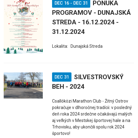
PONUKA
DEC 16
-
DEC 31
PROGRAMOV - DUNAJSKÁ
STREDA - 16.12.2024 -
31.12.2024
Lokalita:
Dunajská Streda
SILVESTROVSKÝ
DEC 31
BEH - 2024
Csallóközi Marathon Club - Žitný Ostrov
pokračuje v dlhoročnej tradícii: v posledný
deň roka 2024 srdečne očakávajú malých
aj veľkých v Mestskej športovej hale a na
Trhovisku, aby ukončili spolu rok 2024
športovo!