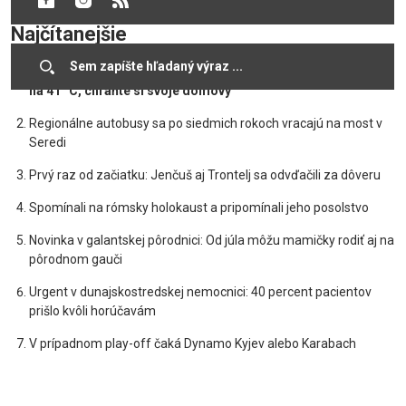
Najčítanejšie
Slovensko čelí extrémnej vlne horúčav: Teploty vystúpia až
na 41 °C, chráňte si svoje domovy
Regionálne autobusy sa po siedmich rokoch vracajú na most v
Seredi
Prvý raz od začiatku: Jenčuš aj Trontelj sa odvďačili za dôveru
Spomínali na rómsky holokaust a pripomínali jeho posolstvo
Novinka v galantskej pôrodnici: Od júla môžu mamičky rodiť aj na
pôrodnom gauči
Urgent v dunajskostredskej nemocnici: 40 percent pacientov
prišlo kvôli horúčavám
V prípadnom play-off čaká Dynamo Kyjev alebo Karabach