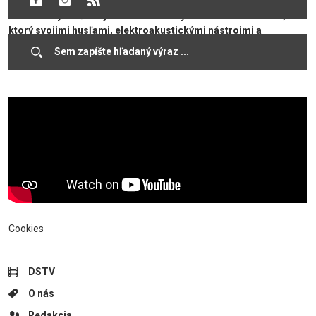
nepriaznivého počasia sa koncerty uskutočnia v aule kultúrneho
domu. Prvým účinkujúcim bol husľový virtuóz Farkas Izsák,
ktorý svojimi husľami, elektroakustickými nástrojmi a
performance predstaveniami už viac ako desaťročie pracuje na
rozširovaní konceptuálnych hraníc hudby.
Cookies
DSTV
O nás
Redakcia