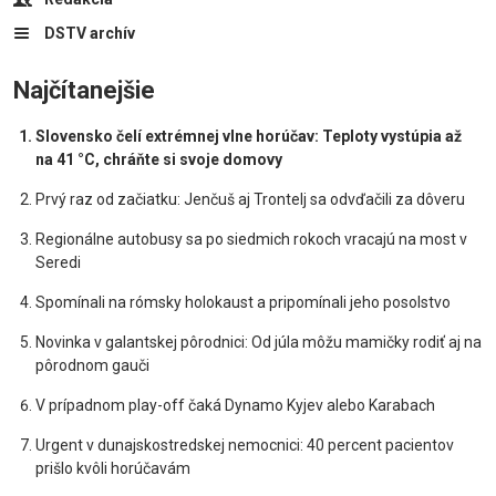
DSTV archív
Najčítanejšie
Slovensko čelí extrémnej vlne horúčav: Teploty vystúpia až
na 41 °C, chráňte si svoje domovy
Prvý raz od začiatku: Jenčuš aj Trontelj sa odvďačili za dôveru
Regionálne autobusy sa po siedmich rokoch vracajú na most v
Seredi
Spomínali na rómsky holokaust a pripomínali jeho posolstvo
Novinka v galantskej pôrodnici: Od júla môžu mamičky rodiť aj na
pôrodnom gauči
V prípadnom play-off čaká Dynamo Kyjev alebo Karabach
Urgent v dunajskostredskej nemocnici: 40 percent pacientov
prišlo kvôli horúčavám