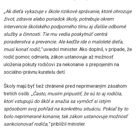
„Ak dieťa vykazuje v škole rizikové správanie, ktoré ohrozuje
život, zdravie alebo poriadok školy, potrebuje okrem
intervencie školského podporného tímu aj ďalšie odborné
služby a činnosti. Tie mu vedia poskytnúť centrá
poradenstva a prevencie. Ale keďže ide o maloleté dieťa,
musí konať rodič,“
uviedol minister. Ako doplnil, v prípade, že
rodič pomoc odmieta, zákon ustanovuje až možnosť
uloženia pokuty rodičovi za nekonanie s prepojením na
sociálno-právnu kuratelu detí.
Školy majú byť tiež chránené pred neprimeraným zásahom
tretích osôb. „
Často, musím pripustiť, že sú to aj rodičia,
ktorí vstupujú do škôl a snažia sa vymôcť si istým
spôsobom svoj pohľad na konkrétnu situáciu. Pokiaľ by to
bolo neprimerané konanie, tak zákon ustanovuje možnosť
sankcionovať rodiča,“
priblížil minister.