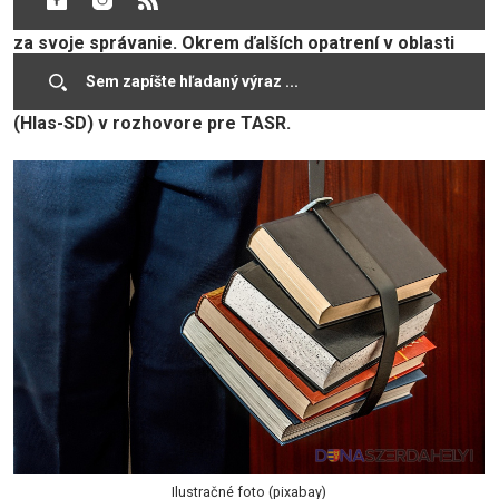
mali riešiť šikanovanie, inak budú niesť zodpovednosť
za svoje správanie. Okrem ďalších opatrení v oblasti
bezpečnosti škôl má vzniknúť aj „spis dieťaťa“. Vyplýva
to z vyjadrení ministra školstva Tomáša Druckera
(Hlas-SD) v rozhovore pre TASR.
Ilustračné foto (pixabay)