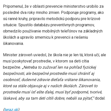
Pripomenul, že v oblasti prevencie ministerstvo urobilo za
posledné dva roky mnoho zmien. Podporuje programy, ako
sú ranné kruhy, pripravilo metodickú podporu pre krízové
situácie. Spustilo databázu preventívnych programov,
obmedzilo používanie mobilných telefónov na základných
školách a upravilo smernicu k prevencii a riešeniu
šikanovania.
Minister zároveň uviedol, že škola nie je len tá, ktorá učí, ale
musí poskytovať prostredie, v ktorom sa deti cítia
bezpečne. „
Netreba to zužovať len na pohľad fyzickej
bezpečnosti, ale bezpečné prostredie musí chrániť aj
osobnosť, duševné zdravie dieťaťa vrátane šikanovania,
ktoré sa stále objavuje aj v našich školách. Zároveň to
prostredie musí ísť ešte ďalej, musí byť podporné, tvorivé,
láskavé, aby sa tam deti cítili dobre, nebáli sa pýtať,“
dodal.
(
teraz.sk
)