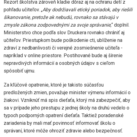
Rezort školstva zároveň kladie dôraz aj na ochranu detí z
pohľadu učiteľov. „
Aby dodržiavali etický poriadok, aby riešili
šikanovanie, pretože ak nebudú, rovnako sa stávajú v
zmysle zákona zodpovednými za svoje správanie,
“ doplnil.
Ministerstvo chce podľa slov Druckera rovnako chrániť aj
učiteľov. Priestupkom bude poškodenie cti, ublíženie na
zdraví z nedbanlivosti či verejné zosmiešnenie učiteľa -
napríklad v online priestore. Postihované bude aj šírenie
nepravdivých informácií a osobných údajov s cieľom
spôsobiť ujmu.
Za kľúčové opatrenie, ktoré je takisto súčasťou
predložených zmien, považuje minister výmenu informácií o
žiakovi. Vzniknúť má spis dieťaťa, ktorý má zabezpečiť, aby
sa v prípade jeho prestupu z jednej školy na druhú vedelo o
typoch podporných opatrení dieťaťa. Taktiež poradenské
zariadenia by mali mať povinnosť informovať školu o
správaní, ktoré môže ohroziť zdravie alebo bezpečnosť.