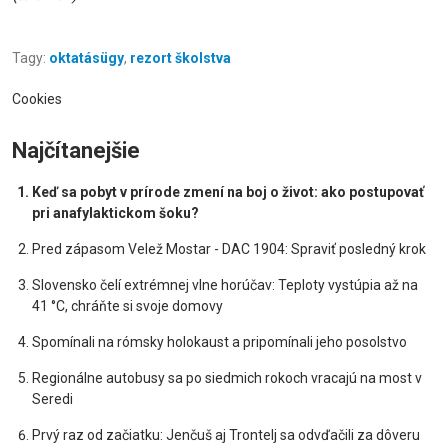
Tagy:
oktatásügy
,
rezort školstva
Cookies
Najčítanejšie
Keď sa pobyt v prírode zmení na boj o život: ako postupovať
pri anafylaktickom šoku?
Pred zápasom Velež Mostar - DAC 1904: Spraviť posledný krok
Slovensko čelí extrémnej vlne horúčav: Teploty vystúpia až na
41 °C, chráňte si svoje domovy
Spomínali na rómsky holokaust a pripomínali jeho posolstvo
Regionálne autobusy sa po siedmich rokoch vracajú na most v
Seredi
Prvý raz od začiatku: Jenčuš aj Trontelj sa odvďačili za dôveru