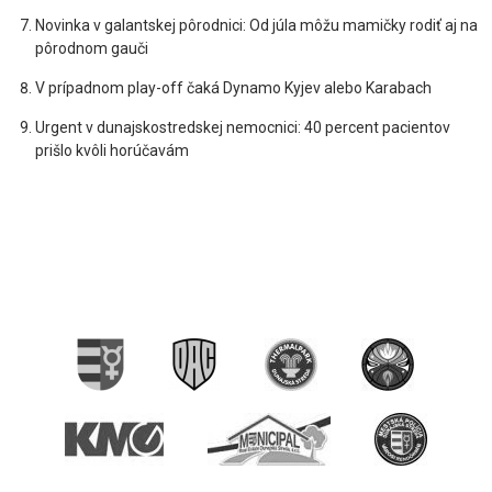
Novinka v galantskej pôrodnici: Od júla môžu mamičky rodiť aj na
pôrodnom gauči
V prípadnom play-off čaká Dynamo Kyjev alebo Karabach
Urgent v dunajskostredskej nemocnici: 40 percent pacientov
prišlo kvôli horúčavám