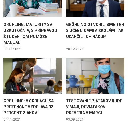
GRÖHLING: MATURITY SA
GRÖHLING:OTVORILI SME TRH
USKUTOČNIA, S PRÍPRAVOU
S UČEBNICAMI A ŠKOLÁM TAK
ŠTUDENTOM POMÔŽE
UĽAHČILI ICH NÁKUP
MANUÁL
08.03.2022
28.12.2021
GRÖHLING: V ŠKOLÁCH SA
TESTOVANIE PIATAKOV BUDE
PREZENČNE VZDELÁVA 92
V MÁJI, DEVIATAKOV
PERCENT ŽIAKOV
PREVERIA V MARCI
04.11.2021
03.09.2021