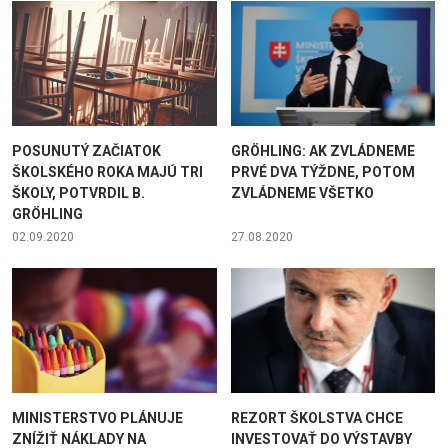
POSUNUTÝ ZAČIATOK
GRÖHLING: AK ZVLÁDNEME
ŠKOLSKÉHO ROKA MAJÚ TRI
PRVÉ DVA TÝŽDNE, POTOM
ŠKOLY, POTVRDIL B.
ZVLÁDNEME VŠETKO
GRÖHLING
02.09.2020
27.08.2020
MINISTERSTVO PLÁNUJE
REZORT ŠKOLSTVA CHCE
ZNÍŽIŤ NÁKLADY NA
INVESTOVAŤ DO VÝSTAVBY