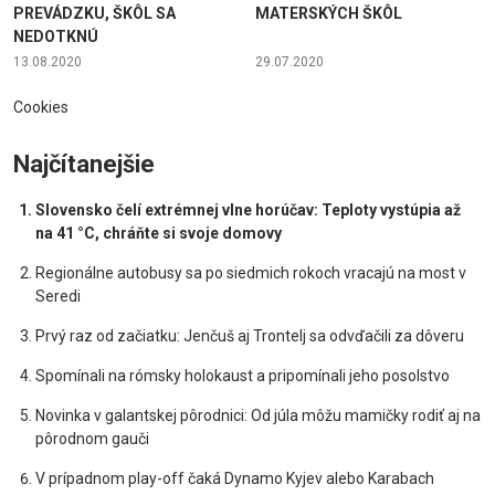
PREVÁDZKU, ŠKÔL SA
MATERSKÝCH ŠKÔL
NEDOTKNÚ
13.08.2020
29.07.2020
Cookies
Najčítanejšie
Slovensko čelí extrémnej vlne horúčav: Teploty vystúpia až
na 41 °C, chráňte si svoje domovy
Regionálne autobusy sa po siedmich rokoch vracajú na most v
Seredi
Prvý raz od začiatku: Jenčuš aj Trontelj sa odvďačili za dôveru
Spomínali na rómsky holokaust a pripomínali jeho posolstvo
Novinka v galantskej pôrodnici: Od júla môžu mamičky rodiť aj na
pôrodnom gauči
V prípadnom play-off čaká Dynamo Kyjev alebo Karabach