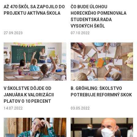
AŽ 470 ŠKÔL SA ZAPOJILO DO
ČO BUDE ÚLOHOU
PROJEKTU AKTÍVNA ŠKOLA
HORECKÉHO POMENOVALA
ŠTUDENTSKÁ RADA
VYSOKÝCH ŠKÔL
27.09.2023
07.10.2022
V ŠKOLSTVE DÔJDE OD
B. GRÖHLING: ŠKOLSTVO
JANUÁRA K VALORIZÁCII
POTREBUJE REFORMNÝ SKOK
PLATOV O 10 PERCENT
14.07.2022
03.05.2022