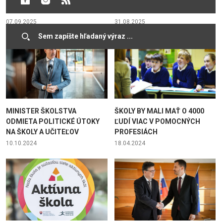
INTELIGENCII
SPRÁVANÍ DIEŤAŤA
07.09.2025
31.08.2025
MINISTER ŠKOLSTVA
ŠKOLY BY MALI MAŤ O 4000
ODMIETA POLITICKÉ ÚTOKY
ĽUDÍ VIAC V POMOCNÝCH
NA ŠKOLY A UČITEĽOV
PROFESIÁCH
10.10.2024
18.04.2024