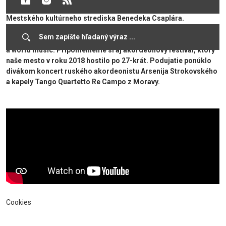
hudobnej skupiny Csík vo vypredanej divadelnej sále
Mestského kultúrneho strediska Benedeka Csaplára.
Vystúpenie súboru sa uskutočnilo pri príležitosti 30. výročia
založenia známeho maďarského predstaviteľa ľudovej hudby
a world music. Pripomenieme si aj akordeónový festival, ktorý
naše mesto v roku 2018 hostilo po 27-krát. Podujatie ponúklo
divákom koncert ruského akordeonistu Arsenija Strokovského
a kapely Tango Quartetto Re Campo z Moravy.
Cookies