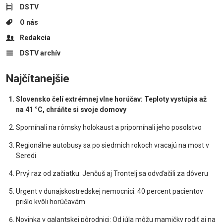
DSTV
O nás
Redakcia
DSTV archív
Najčítanejšie
Slovensko čelí extrémnej vlne horúčav: Teploty vystúpia až
na 41 °C, chráňte si svoje domovy
Spomínali na rómsky holokaust a pripomínali jeho posolstvo
Regionálne autobusy sa po siedmich rokoch vracajú na most v
Seredi
Prvý raz od začiatku: Jenčuš aj Trontelj sa odvďačili za dôveru
Urgent v dunajskostredskej nemocnici: 40 percent pacientov
prišlo kvôli horúčavám
Novinka v galantskej pôrodnici: Od júla môžu mamičky rodiť aj na