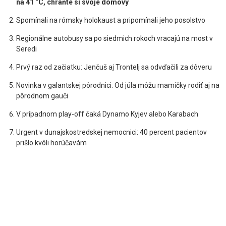
na 41 °C, chráňte si svoje domovy
Spomínali na rómsky holokaust a pripomínali jeho posolstvo
Regionálne autobusy sa po siedmich rokoch vracajú na most v
Seredi
Prvý raz od začiatku: Jenčuš aj Trontelj sa odvďačili za dôveru
Novinka v galantskej pôrodnici: Od júla môžu mamičky rodiť aj na
pôrodnom gauči
V prípadnom play-off čaká Dynamo Kyjev alebo Karabach
Urgent v dunajskostredskej nemocnici: 40 percent pacientov
prišlo kvôli horúčavám