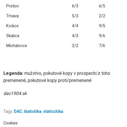
Prešov
6/3
6/5
Trnava
5/3
2/2
Košice
4/4
9/5
Skalica
4/3
9/6
Michalovce
2/2
7/6
Legenda:
mužstvo, pokutové kopy v prospech/z toho
premenené, pokutové kopy proti/premenené
dac1904.sk
Tagy:
DAC
,
štatistika
,
statisztika
Cookies