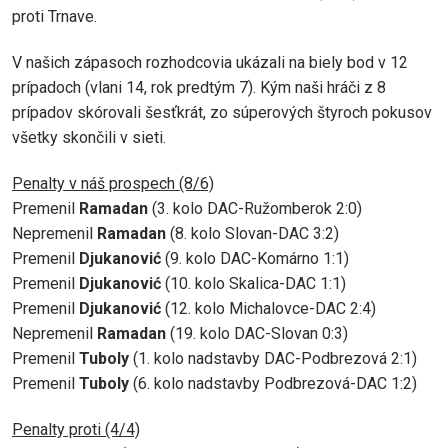
proti Trnave.
V našich zápasoch rozhodcovia ukázali na biely bod v 12
prípadoch (vlani 14, rok predtým 7). Kým naši hráči z 8
prípadov skórovali šesťkrát, zo súperových štyroch pokusov
všetky skončili v sieti.
Penalty v náš prospech (8/6)
Premenil
Ramadan
(3. kolo DAC-Ružomberok 2:0)
Nepremenil
Ramadan
(8. kolo Slovan-DAC 3:2)
Premenil
Djukanović
(9. kolo DAC-Komárno 1:1)
Premenil
Djukanović
(10. kolo Skalica-DAC 1:1)
Premenil
Djukanović
(12. kolo Michalovce-DAC 2:4)
Nepremenil
Ramadan
(19. kolo DAC-Slovan 0:3)
Premenil
Tuboly
(1. kolo nadstavby DAC-Podbrezová 2:1)
Premenil
Tuboly
(6. kolo nadstavby Podbrezová-DAC 1:2)
Penalty proti (4/4)