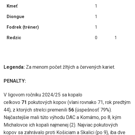
Kmeť
1
Diongue
1
Fodrek (tréner)
1
Redzic
0
1
Legenda:
Za menom počet žltých a červených kariet.
PENALTY:
V ligovom ročníku 2024/25 sa kopalo
celkovo
71
pokutových kopov (vlani rovnako 71, rok predtým
44), z ktorých strelci premenili
56
(úspešnosť 79%).
Najčastejšie mali túto výhodu DAC a Komárno, po 8, kým
Michalovce ich kopali najmenej (2). Najviac pokutových
kopov sa zahrávalo proti Košiciam a Skalici (po 9), iba dve