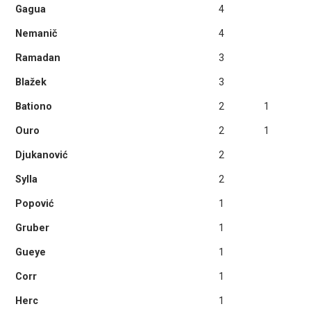
Gagua
4
Nemanič
4
Ramadan
3
Blažek
3
Bationo
2
1
Ouro
2
1
Djukanović
2
Sylla
2
Popović
1
Gruber
1
Gueye
1
Corr
1
Herc
1