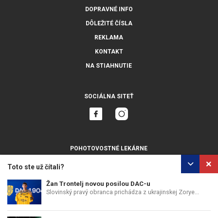
DOPRAVNÉ INFO
DÔLEŽITÉ ČÍSLA
REKLAMA
KONTAKT
NA STIAHNUTIE
SOCIÁLNA SITEŤ
POHOTOVOSTNÉ LEKÁRNE
ZOBRAZIŤ VŠETKY
Toto ste už čítali?
Žan Trontelj novou posilou DAC-u
Slovinský pravý obranca prichádza z ukrajinskej Zorye...
OCHRANA OSOBNÝCH ÚDAJOV
POUŽÍVANIE COOKIES