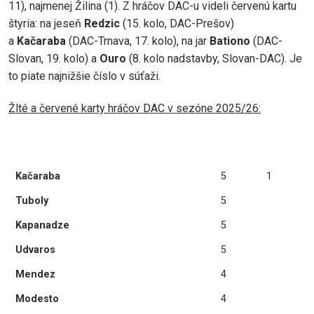
11), najmenej Žilina (1). Z hráčov DAC-u videli červenú kartu
štyria: na jeseň
Redzic
(15. kolo, DAC-Prešov)
a
Kačaraba
(DAC-Trnava, 17. kolo), na jar
Bationo
(DAC-
Slovan, 19. kolo) a
Ouro
(8. kolo nadstavby, Slovan-DAC). Je
to piate najnižšie číslo v súťaži.
Žlté a červené karty hráčov DAC v sezóne 2025/26:
Kačaraba
5
1
Tuboly
5
Kapanadze
5
Udvaros
5
Mendez
4
Modesto
4