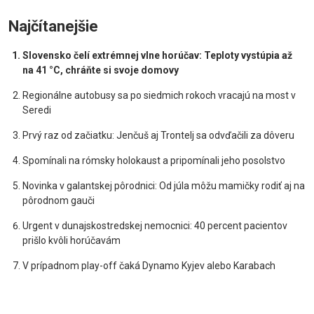
Najčítanejšie
Slovensko čelí extrémnej vlne horúčav: Teploty vystúpia až
na 41 °C, chráňte si svoje domovy
Regionálne autobusy sa po siedmich rokoch vracajú na most v
Seredi
Prvý raz od začiatku: Jenčuš aj Trontelj sa odvďačili za dôveru
Spomínali na rómsky holokaust a pripomínali jeho posolstvo
Novinka v galantskej pôrodnici: Od júla môžu mamičky rodiť aj na
pôrodnom gauči
Urgent v dunajskostredskej nemocnici: 40 percent pacientov
prišlo kvôli horúčavám
V prípadnom play-off čaká Dynamo Kyjev alebo Karabach