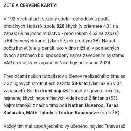
ŽLTÉ A ČERVENÉ KARTY:
V 192 stretnutiach sezóny udelili rozhodcovia podľa
oficiálnych štatistík spolu
828
žltých (v priemere 4,31 na
zápas; 69 na jedno mužstvo - pred rokom 4,63 na zápas)
a
54
červených kariet (vlani 57, rok predtým 38). Nárast
počtu kariet (ale aj penált, ako vidno nižšie) v posledných
dvoch sezónach bol spôsobený najmä zavedením systému
VAR na všetkých zápasoch Niké ligy od jesene 2024.
Pred očami našich futbalistov a členov realizačného tímu sa
v 32 ligových stretnutiach zažltlo
58
-krát
(vlani až 86 v 34
zápasoch). Bol to
druhý najnižší
počet v ligovom ročníku;
najmenej žltých napomínaných videli opäť Žilinčania (53).
Najtrestanejší z nášho tímu boli
Nathan Udvaros
,
Taras
Kačaraba
,
Máté Tuboly
a
Tsotne Kapanadze
(po 5 ŽK).
Každý tím mal aspoň jedného vylúčeného, najviac Trnava (až