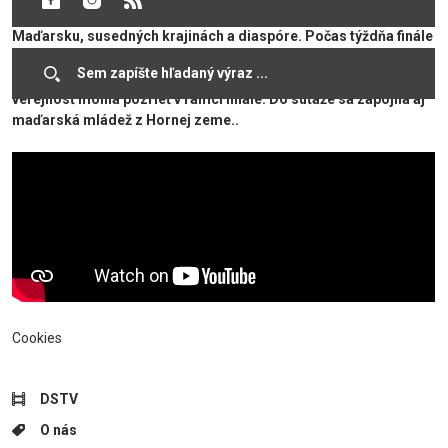
častiach sveta, budovať mosty medzi Maďarmi žijúcimi v
Maďarsku, susedných krajinách a diaspóre. Počas týždňa finále
strávili hráči niekoľko dní s rodinami v malých obciach
Tolnianskej župy a zostavili spoločnú produkciu, ktorú si
verejnosť mohla pozrieť v rámci finále. Do súťaže sa zapojila aj
maďarská mládež z Hornej zeme..
Cookies
DSTV
O nás