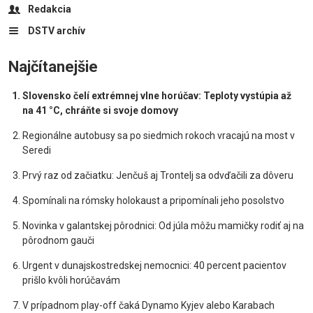
Redakcia
DSTV archív
Najčítanejšie
Slovensko čelí extrémnej vlne horúčav: Teploty vystúpia až
na 41 °C, chráňte si svoje domovy
Regionálne autobusy sa po siedmich rokoch vracajú na most v
Seredi
Prvý raz od začiatku: Jenčuš aj Trontelj sa odvďačili za dôveru
Spomínali na rómsky holokaust a pripomínali jeho posolstvo
Novinka v galantskej pôrodnici: Od júla môžu mamičky rodiť aj na
pôrodnom gauči
Urgent v dunajskostredskej nemocnici: 40 percent pacientov
prišlo kvôli horúčavám
V prípadnom play-off čaká Dynamo Kyjev alebo Karabach