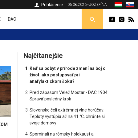
Prihlásenie
06.08.2026 - JOZEFÍNA
É
DAC
Najčítanejšie
Keď sa pobyt v prírode zmení na boj o
život: ako postupovať pri
anafylaktickom šoku?
Pred zápasom Velež Mostar - DAC 1904:
Spraviť posledný krok
Slovensko čelí extrémnej vlne horúčav:
Teploty vystúpia až na 41 °C, chráňte si
svoje domovy
KOM
Spomínali na rómsky holokaust a