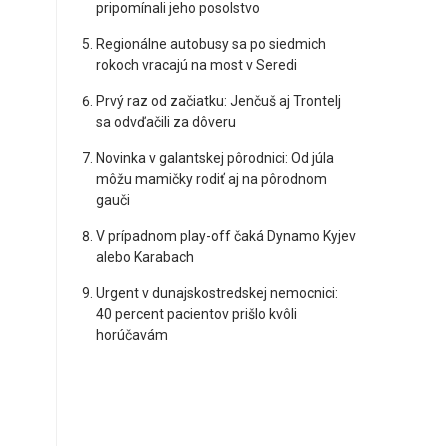
pripomínali jeho posolstvo
Regionálne autobusy sa po siedmich
rokoch vracajú na most v Seredi
Prvý raz od začiatku: Jenčuš aj Trontelj
sa odvďačili za dôveru
Novinka v galantskej pôrodnici: Od júla
môžu mamičky rodiť aj na pôrodnom
gauči
V prípadnom play-off čaká Dynamo Kyjev
alebo Karabach
Urgent v dunajskostredskej nemocnici:
40 percent pacientov prišlo kvôli
horúčavám