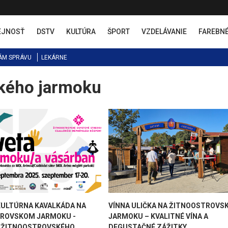
EJNOSŤ
DSTV
KULTÚRA
ŠPORT
VZDELÁVANIE
FAREBN
ÁM SPRÁVU
LEKÁRNE
ského jarmoku
KULTÚRNA KAVALKÁDA NA
VÍNNA ULIČKA NA ŽITNOOSTROVS
ROVSKOM JARMOKU -
JARMOKU – KVALITNÉ VÍNA A
 ŽITNOOSTROVSKÉHO
DEGUSTAČNÉ ZÁŽITKY