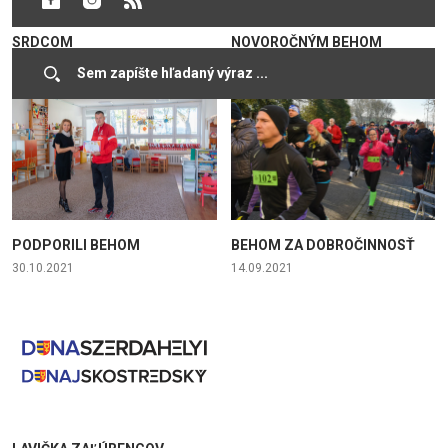
SKRYTÉ PROBLÉMY SO
MÔŽETE PODPORIŤ
SRDCOM
NOVOROČNÝM BEHOM
26.06.2026
29.12.2023
PODPORILI BEHOM
BEHOM ZA DOBROČINNOSŤ
30.10.2021
14.09.2021