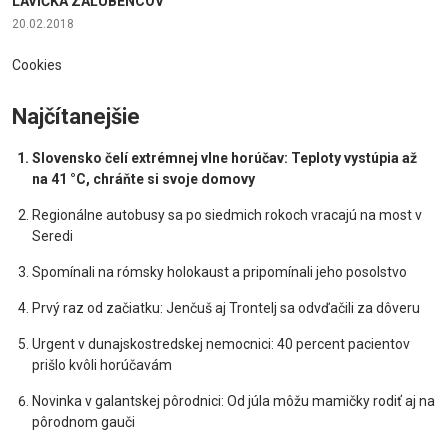
LAVIČKA ZAĽÚBENCOV
20.02.2018
Cookies
Najčítanejšie
Slovensko čelí extrémnej vlne horúčav: Teploty vystúpia až
na 41 °C, chráňte si svoje domovy
Regionálne autobusy sa po siedmich rokoch vracajú na most v
Seredi
Spomínali na rómsky holokaust a pripomínali jeho posolstvo
Prvý raz od začiatku: Jenčuš aj Trontelj sa odvďačili za dôveru
Urgent v dunajskostredskej nemocnici: 40 percent pacientov
prišlo kvôli horúčavám
Novinka v galantskej pôrodnici: Od júla môžu mamičky rodiť aj na
pôrodnom gauči