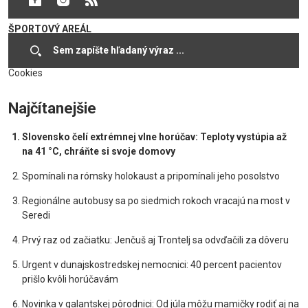
STREDE DOSTALO NOVÝ
ŠPORTOVÝ AREÁL
05.10.2021
24.03.2016
Cookies
Najčítanejšie
Slovensko čelí extrémnej vlne horúčav: Teploty vystúpia až
na 41 °C, chráňte si svoje domovy
Spomínali na rómsky holokaust a pripomínali jeho posolstvo
Regionálne autobusy sa po siedmich rokoch vracajú na most v
Seredi
Prvý raz od začiatku: Jenčuš aj Trontelj sa odvďačili za dôveru
Urgent v dunajskostredskej nemocnici: 40 percent pacientov
prišlo kvôli horúčavám
Novinka v galantskej pôrodnici: Od júla môžu mamičky rodiť aj na