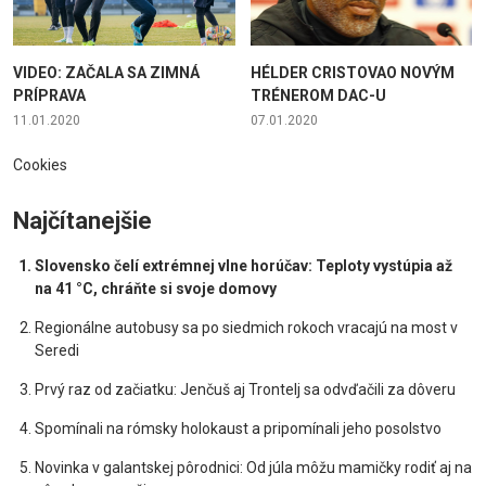
VIDEO: ZAČALA SA ZIMNÁ
HÉLDER CRISTOVAO NOVÝM
PRÍPRAVA
TRÉNEROM DAC-U
11.01.2020
07.01.2020
Cookies
Najčítanejšie
Slovensko čelí extrémnej vlne horúčav: Teploty vystúpia až
na 41 °C, chráňte si svoje domovy
Regionálne autobusy sa po siedmich rokoch vracajú na most v
Seredi
Prvý raz od začiatku: Jenčuš aj Trontelj sa odvďačili za dôveru
Spomínali na rómsky holokaust a pripomínali jeho posolstvo
Novinka v galantskej pôrodnici: Od júla môžu mamičky rodiť aj na