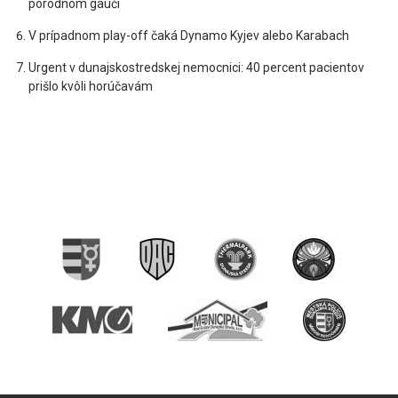
pôrodnom gauči
V prípadnom play-off čaká Dynamo Kyjev alebo Karabach
Urgent v dunajskostredskej nemocnici: 40 percent pacientov
prišlo kvôli horúčavám