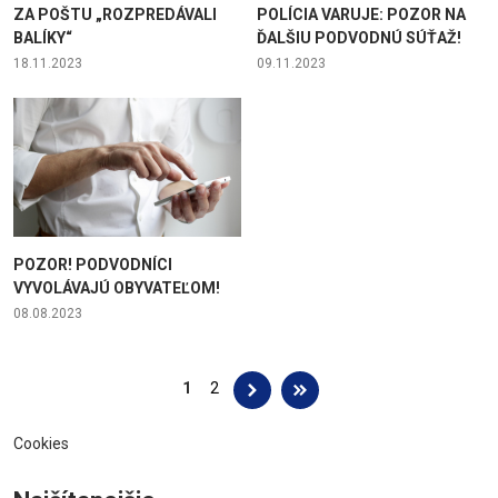
ZA POŠTU „ROZPREDÁVALI
POLÍCIA VARUJE: POZOR NA
BALÍKY“
ĎALŠIU PODVODNÚ SÚŤAŽ!
18.11.2023
09.11.2023
POZOR! PODVODNÍCI
VYVOLÁVAJÚ OBYVATEĽOM!
08.08.2023
Stránky
1
2
Cookies