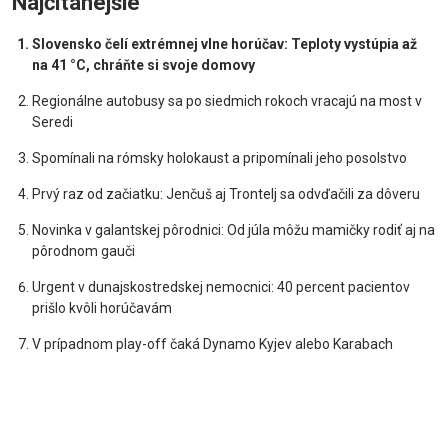
Najčítanejšie
Slovensko čelí extrémnej vlne horúčav: Teploty vystúpia až
na 41 °C, chráňte si svoje domovy
Regionálne autobusy sa po siedmich rokoch vracajú na most v
Seredi
Spomínali na rómsky holokaust a pripomínali jeho posolstvo
Prvý raz od začiatku: Jenčuš aj Trontelj sa odvďačili za dôveru
Novinka v galantskej pôrodnici: Od júla môžu mamičky rodiť aj na
pôrodnom gauči
Urgent v dunajskostredskej nemocnici: 40 percent pacientov
prišlo kvôli horúčavám
V prípadnom play-off čaká Dynamo Kyjev alebo Karabach