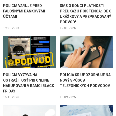
POLÍCIA VARUJE PRED
SMS O KONCI PLATNOSTI
FALOŠNÝMI BANKOVÝMI
PREUKAZU POISTENCA: IDE O
ÚČTAMI
UKÁŽKOVÝ A PREPRACOVANÝ
PODVOD!
19.01.2026
12.01.2026
POLÍCIA VYZÝVA NA
POLÍCIA SR UPOZORŇUJE NA
OSTRAŽITOSŤ PRI ONLINE
NOVÝ SPÔSOB
NAKUPOVANÍ V RÁMCI BLACK
TELEFONICKÝCH PODVODOV
FRIDAY
15.11.2025
13.09.2025