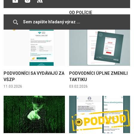
ZNÁMYCH SOCIÁLNYCH SIETÍ
SPRÁV S FEJKOVOU POKUTOU
OD POLÍCIE
08.07.2026
17.06.2026
PODVODNÍCI SA VYDÁVAJÚ ZA
PODVODNÍCI ÚPLNE ZMENILI
VŠZP
TAKTIKU
11.03.2026
03.02.2026