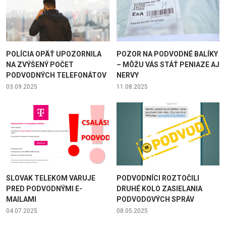
POLÍCIA OPÄŤ UPOZORNILA
POZOR NA PODVODNÉ BALÍKY
NA ZVÝŠENÝ POČET
– MÔŽU VÁS STÁŤ PENIAZE AJ
PODVODNÝCH TELEFONÁTOV
NERVY
03.09.2025
11.08.2025
SLOVAK TELEKOM VARUJE
PODVODNÍCI ROZTOČILI
PRED PODVODNÝMI E-
DRUHÉ KOLO ZASIELANIA
MAILAMI
PODVODOVÝCH SPRÁV
04.07.2025
08.05.2025