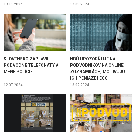
13.11.2024
14.08.2024
SLOVENSKO ZAPLAVILI
NBÚ UPOZORŇUJE NA
PODVODNÉ TELEFONÁTY V
PODVODNÍKOV NA ONLINE
MENE POLÍCIE
ZOZNAMKÁCH, MOTIVUJÚ
ICH PENIAZE I EGO
12.07.2024
18.02.2024