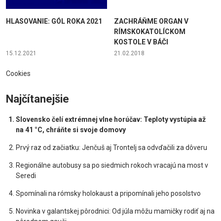
HLASOVANIE: GÓL ROKA 2021
ZACHRÁŇME ORGAN V
RÍMSKOKATOLÍCKOM
KOSTOLE V BÁČI
15.12.2021
21.02.2018
Cookies
Najčítanejšie
Slovensko čelí extrémnej vlne horúčav: Teploty vystúpia až
na 41 °C, chráňte si svoje domovy
Prvý raz od začiatku: Jenčuš aj Trontelj sa odvďačili za dôveru
Regionálne autobusy sa po siedmich rokoch vracajú na most v
Seredi
Spomínali na rómsky holokaust a pripomínali jeho posolstvo
Novinka v galantskej pôrodnici: Od júla môžu mamičky rodiť aj na