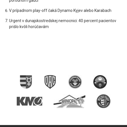
pôrodnom gauči
V prípadnom play-off čaká Dynamo Kyjev alebo Karabach
Urgent v dunajskostredskej nemocnici: 40 percent pacientov
prišlo kvôli horúčavám