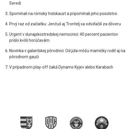
Seredi
Spomínali na rómsky holokaust a pripomínali jeho posolstvo
Prvý raz od začiatku: Jenčuš aj Trontelj sa odvďačili za dôveru
Urgent v dunajskostredskej nemocnici: 40 percent pacientov
prišlo kvôli horúčavám
Novinka v galantskej pôrodnici: Od júla môžu mamičky rodiť aj na
pôrodnom gauči
V prípadnom play-off čaká Dynamo Kyjev alebo Karabach