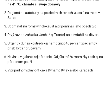
na 41 °C, chráňte si svoje domovy
Regionálne autobusy sa po siedmich rokoch vracajú na most v
Seredi
Spomínali na rómsky holokaust a pripomínali jeho posolstvo
Prvý raz od začiatku: Jenčuš aj Trontelj sa odvďačili za dôveru
Urgent v dunajskostredskej nemocnici: 40 percent pacientov
prišlo kvôli horúčavám
Novinka v galantskej pôrodnici: Od júla môžu mamičky rodiť aj na
pôrodnom gauči
V prípadnom play-off čaká Dynamo Kyjev alebo Karabach