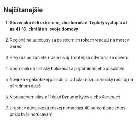
Najčítanejšie
Slovensko čelí extrémnej vlne horúčav: Teploty vystúpia až
na 41 °C, chráňte si svoje domovy
Regionálne autobusy sa po siedmich rokoch vracajú na most v
Seredi
Prvý raz od začiatku: Jenčuš aj Trontelj sa odvďačili za dôveru
Spomínali na rómsky holokaust a pripomínali jeho posolstvo
Novinka v galantskej pôrodnici: Od júla môžu mamičky rodiť aj na
pôrodnom gauči
V prípadnom play-off čaká Dynamo Kyjev alebo Karabach
Urgent v dunajskostredskej nemocnici: 40 percent pacientov
prišlo kvôli horúčavám