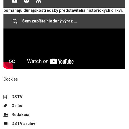
dôležité naladiť sa na sviatok. Svojimi myšlienkami nám v tom
pomáhajú dunajskostredský predstavitelia historických cirkví.
Cookies
DSTV
O nás
Redakcia
DSTV archív