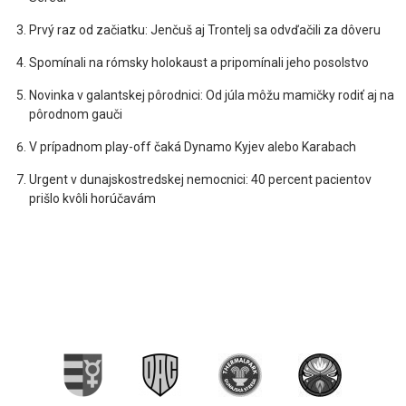
Prvý raz od začiatku: Jenčuš aj Trontelj sa odvďačili za dôveru
Spomínali na rómsky holokaust a pripomínali jeho posolstvo
Novinka v galantskej pôrodnici: Od júla môžu mamičky rodiť aj na
pôrodnom gauči
V prípadnom play-off čaká Dynamo Kyjev alebo Karabach
Urgent v dunajskostredskej nemocnici: 40 percent pacientov
prišlo kvôli horúčavám