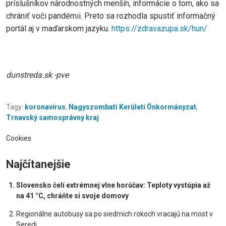
príslušníkov národnostných menšín, informácie o tom, ako sa
chrániť voči pandémii. Preto sa rozhodla spustiť informačný
portál aj v maďarskom jazyku.
https://zdravazupa.sk/hun/
dunstreda.sk -pve
Tagy:
koronavírus
,
Nagyszombati Kerületi Önkormányzat
,
Trnavský samosprávny kraj
Cookies
Najčítanejšie
Slovensko čelí extrémnej vlne horúčav: Teploty vystúpia až
na 41 °C, chráňte si svoje domovy
Regionálne autobusy sa po siedmich rokoch vracajú na most v
Seredi