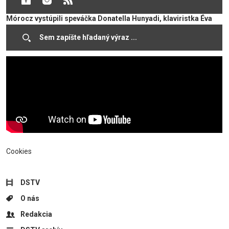
vyčarovali v kostole sv. Juraja slávnostnú náladu. Okrem Virág
Mórocz vystúpili speváčka Donatella Hunyadi, klaviristka Éva
Deák, gitarista Ádám Pásztor ako aj Detský a mládežnícky
spevácky zbor Zengő pod vedením Ágnes Gaál Zöld.
Cookies
DSTV
O nás
Redakcia