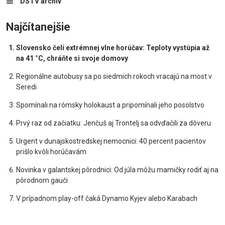
DSTV archív
Najčítanejšie
Slovensko čelí extrémnej vlne horúčav: Teploty vystúpia až
na 41 °C, chráňte si svoje domovy
Regionálne autobusy sa po siedmich rokoch vracajú na most v
Seredi
Spomínali na rómsky holokaust a pripomínali jeho posolstvo
Prvý raz od začiatku: Jenčuš aj Trontelj sa odvďačili za dôveru
Urgent v dunajskostredskej nemocnici: 40 percent pacientov
prišlo kvôli horúčavám
Novinka v galantskej pôrodnici: Od júla môžu mamičky rodiť aj na
pôrodnom gauči
V prípadnom play-off čaká Dynamo Kyjev alebo Karabach