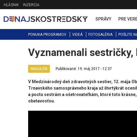
Jump
HLÁSNIK
INZERCIA
to
navigation
SPRÁVY
PRE VER
PONUKA PROGRAMOV
VIDEÁ
FOTOGALÉRIA
POŠLITE N
Vyznamenali sestričky,
Back
to
top
MAGAZÍN
Publikované: 19. máj 2017 - 12:37
V Medzinárodný deň zdravotných sestier, 12. mája O
Trnavského samosprávneho kraja už štvrtýkrát ocenili 
a poctu sestrám a ošetrovateľkám, ktoré toto krásne,
obetavosťou.​