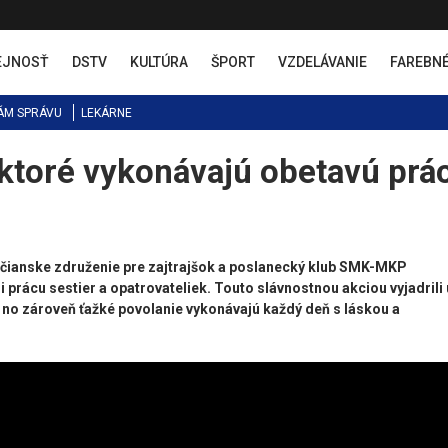
EJNOSŤ
DSTV
KULTÚRA
ŠPORT
VZDELÁVANIE
FAREBN
ÁM SPRÁVU
LEKÁRNE
 ktoré vykonávajú obetavú prá
bčianske združenie pre zajtrajšok a poslanecký klub SMK-MKP
prácu sestier a opatrovateliek. Touto slávnostnou akciou vyjadrili 
 no zároveň ťažké povolanie vykonávajú každý deň s láskou a