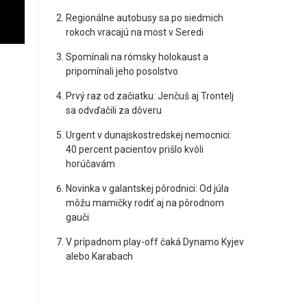
Regionálne autobusy sa po siedmich
rokoch vracajú na most v Seredi
Spomínali na rómsky holokaust a
pripomínali jeho posolstvo
Prvý raz od začiatku: Jenčuš aj Trontelj
sa odvďačili za dôveru
Urgent v dunajskostredskej nemocnici:
40 percent pacientov prišlo kvôli
horúčavám
Novinka v galantskej pôrodnici: Od júla
môžu mamičky rodiť aj na pôrodnom
gauči
V prípadnom play-off čaká Dynamo Kyjev
alebo Karabach