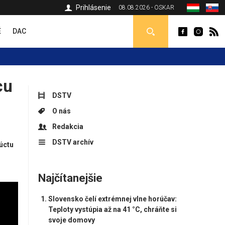
Prihlásenie
08.08.2026 - OSKAR
É
DAC
cu
DSTV
O nás
Redakcia
DSTV archív
úctu
Najčítanejšie
Slovensko čelí extrémnej vlne horúčav:
Teploty vystúpia až na 41 °C, chráňte si
svoje domovy