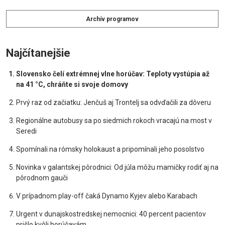
Archív programov
Najčítanejšie
Slovensko čelí extrémnej vlne horúčav: Teploty vystúpia až
na 41 °C, chráňte si svoje domovy
Prvý raz od začiatku: Jenčuš aj Trontelj sa odvďačili za dôveru
Regionálne autobusy sa po siedmich rokoch vracajú na most v
Seredi
Spomínali na rómsky holokaust a pripomínali jeho posolstvo
Novinka v galantskej pôrodnici: Od júla môžu mamičky rodiť aj na
pôrodnom gauči
V prípadnom play-off čaká Dynamo Kyjev alebo Karabach
Urgent v dunajskostredskej nemocnici: 40 percent pacientov
prišlo kvôli horúčavám