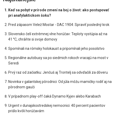
Keď sa pobyt v prírode zmení na boj o život: ako postupovať
pri anafylaktickom šoku?
Pred zápasom Velež Mostar - DAC 1904: Spraviť posledný krok
Slovensko čelí extrémnej vlne horúčav: Teploty vystúpia až na
41 °C, chráňte si svoje domovy
Spomínali na rómsky holokaust a pripomínali jeho posolstvo
Regionálne autobusy sa po siedmich rokoch vracajú na most v
Seredi
Prvý raz od začiatku: Jenčuš aj Trontelj sa odvďačili za dôveru
Novinka v galantskej pôrodnici: Od júla môžu mamičky rodiť aj na
pôrodnom gauči
V prípadnom play-off čaká Dynamo Kyjev alebo Karabach
Urgent v dunajskostredskej nemocnici: 40 percent pacientov
prišlo kvôli horúčavám