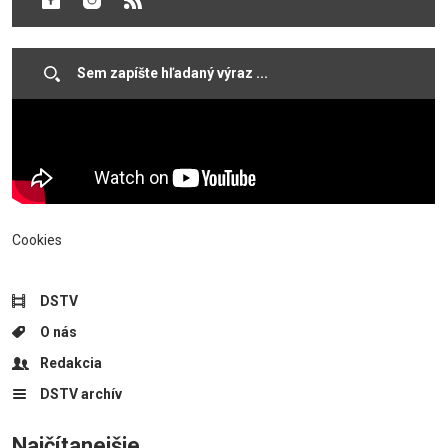
Lőrincza.
Cookies
DSTV
O nás
Redakcia
DSTV archív
Najčítanejšie