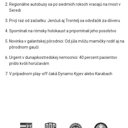
Regionálne autobusy sa po siedmich rokoch vracajú na most v
Seredi
Prvý raz od začiatku: Jenčuš aj Trontelj sa odvďačili za dôveru
Spomínali na rómsky holokaust a pripomínali jeho posolstvo
Novinka v galantskej pôrodnici: Od júla môžu mamičky rodiť aj na
pôrodnom gauči
Urgent v dunajskostredskej nemocnici: 40 percent pacientov
prišlo kvôli horúčavám
V prípadnom play-off čaká Dynamo Kyjev alebo Karabach