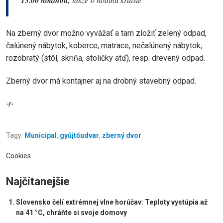
13.00 hodinou,
Na zberný dvor možno vyvážať a tam zložiť zelený odpad,
čalúnený nábytok, koberce, matrace, nečalúnený nábytok,
rozobratý (stôl, skriňa, stoličky atď), resp. drevený odpad.
Zberný dvor má kontajner aj na drobný stavebný odpad.
-r-
Tagy:
Municipal
,
gyűjtőudvar
,
zberný dvor
Cookies
Najčítanejšie
Slovensko čelí extrémnej vlne horúčav: Teploty vystúpia až
na 41 °C, chráňte si svoje domovy