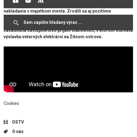
2026, ako aj dodatok číslo jedna k Zásadám hospodárenia a
nakladania s majetkom mesta. Zrodili sa aj pozitívne
rozhodnutia potrebné na výstavbu cyklotrás a prerokovali sa
viaceré body týkajúce sa sociálnych vecí a školstva. Na záver
zasadnutia zastupiteľstvo prijalo stanovisko, v ktorom odmieta
výstavbu veterných elektrární na Žitnom ostrove.
Cookies
DSTV
O nás