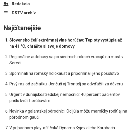
Redakcia
DSTV archív
Najčítanejšie
Slovensko čelí extrémnej vlne horúčav: Teploty vystúpia až
na 41 °C, chráňte si svoje domovy
Regionálne autobusy sa po siedmich rokoch vracajú na most v
Seredi
Spomínali na rómsky holokaust a pripomínali jeho posolstvo
Prvý raz od začiatku: Jenčuš aj Trontelj sa odvďačili za dôveru
Urgent v dunajskostredskej nemocnici: 40 percent pacientov
prišlo kvôli horúčavám
Novinka v galantskej pôrodnici: Od júla môžu mamičky rodiť aj na
pôrodnom gauči
V prípadnom play-off čaká Dynamo Kyjev alebo Karabach