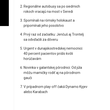
Regionálne autobusy sa po siedmich
rokoch vracajú na most v Seredi
Spomínali na rómsky holokaust a
pripomínali jeho posolstvo
Prvý raz od začiatku: Jenčuš aj Trontelj
sa odvďačili za dôveru
Urgent v dunajskostredskej nemocnici:
40 percent pacientov prišlo kvôli
horúčavám
Novinka v galantskej pôrodnici: Od júla
môžu mamičky rodiť aj na pôrodnom
gauči
V prípadnom play-off čaká Dynamo Kyjev
alebo Karabach