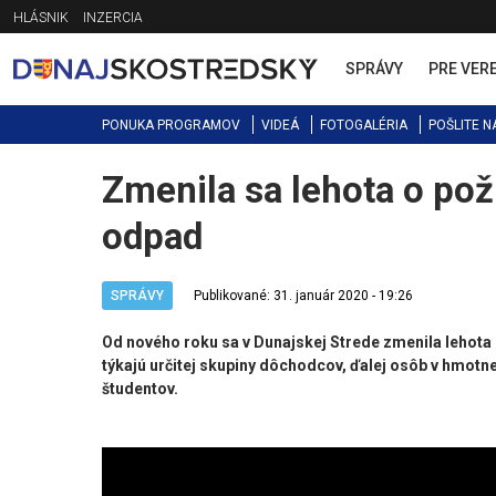
Jump
HLÁSNIK
INZERCIA
to
navigation
SPRÁVY
PRE VER
PONUKA PROGRAMOV
VIDEÁ
FOTOGALÉRIA
POŠLITE N
Zmenila sa lehota o pož
Back
to
odpad
top
SPRÁVY
Publikované: 31. január 2020 - 19:26
Od nového roku sa v Dunajskej Strede zmenila lehota
týkajú určitej skupiny dôchodcov, ďalej osôb v hmotne
študentov.