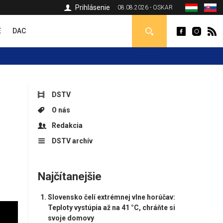
Prihlásenie
08.08.2026 - OSKAR
É
DAC
DSTV
O nás
Redakcia
DSTV archív
a
Najčítanejšie
Slovensko čelí extrémnej vlne horúčav:
Teploty vystúpia až na 41 °C, chráňte si
svoje domovy