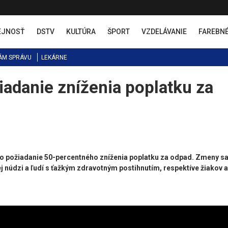
EJNOSŤ
DSTV
KULTÚRA
ŠPORT
VZDELÁVANIE
FAREBN
ÁM SPRÁVU
LEKÁRNE
iadanie zníženia poplatku za
 o požiadanie 50-percentného zníženia poplatku za odpad. Zmeny s
j núdzi a ľudí s ťažkým zdravotným postihnutím, respektíve žiakov a