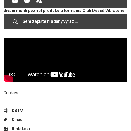
pedagógovia organizátora, hudobnej školy a o deň neskôr si
diváci mohli pozrieť produkciu formácia Oláh Dezső Vibratone
Quartet z Maďarska. Počas hudobných dní sa popri hudbe v
centre pozornosti ocitla aj výtvarná výstava.
Cookies
DSTV
O nás
Redakcia