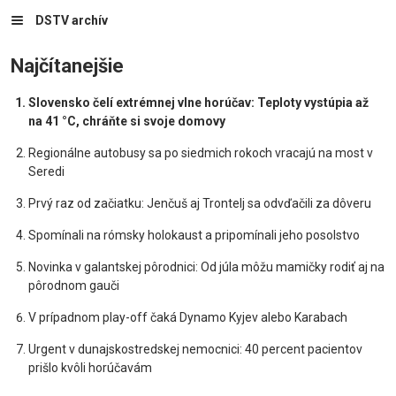
DSTV archív
Najčítanejšie
Slovensko čelí extrémnej vlne horúčav: Teploty vystúpia až
na 41 °C, chráňte si svoje domovy
Regionálne autobusy sa po siedmich rokoch vracajú na most v
Seredi
Prvý raz od začiatku: Jenčuš aj Trontelj sa odvďačili za dôveru
Spomínali na rómsky holokaust a pripomínali jeho posolstvo
Novinka v galantskej pôrodnici: Od júla môžu mamičky rodiť aj na
pôrodnom gauči
V prípadnom play-off čaká Dynamo Kyjev alebo Karabach
Urgent v dunajskostredskej nemocnici: 40 percent pacientov
prišlo kvôli horúčavám