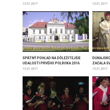
13.01.2017
13.01.2017
SPÄTNÝ POHĽAD NA DÔLEŽITEJŠIE
DUNAJSKO
UDALOSTI PRVÉHO POLROKA 2016
ZAČALA S
13.01.2017
13.01.2017