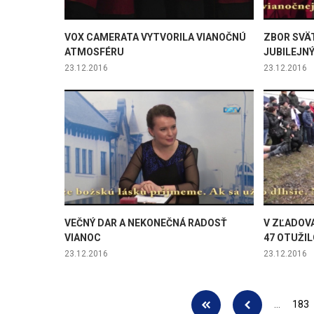
VOX CAMERATA VYTVORILA VIANOČNÚ
ZBOR SVÄ
ATMOSFÉRU
JUBILEJN
23.12.2016
23.12.2016
VEČNÝ DAR A NEKONEČNÁ RADOSŤ
V ZĽADOV
VIANOC
47 OTUŽI
23.12.2016
23.12.2016
Stránky
…
183