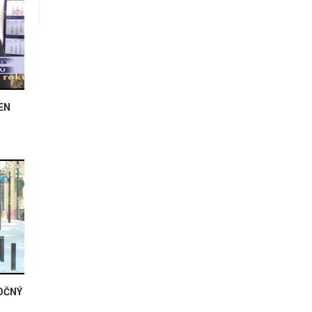
EN
OČNÝ