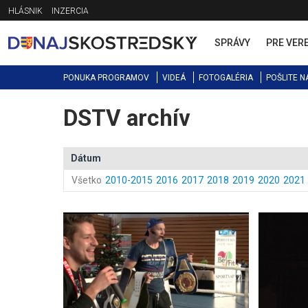
Jump
HLÁSNIK
INZERCIA
to
navigation
SPRÁVY
PRE VER
PONUKA PROGRAMOV
VIDEÁ
FOTOGALÉRIA
POŠLITE N
DSTV archív
Back
to
top
Dátum
Všetko
2010-2015
2016
2017
2018
2019
2020
2021