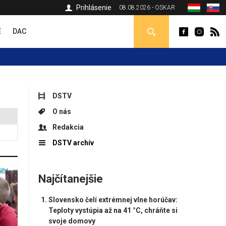
Prihlásenie
08.08.2026 - OSKAR
É
DAC
DSTV
O nás
Redakcia
DSTV archív
Najčítanejšie
Slovensko čelí extrémnej vlne horúčav:
Teploty vystúpia až na 41 °C, chráňte si
svoje domovy