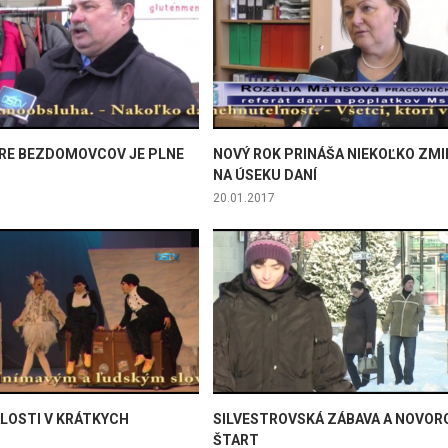
RE BEZDOMOVCOV JE PLNE
NOVÝ ROK PRINÁŠA NIEKOĽKO ZMI
NA ÚSEKU DANÍ
20.01.2017
ALOSTI V KRÁTKYCH
SILVESTROVSKÁ ZÁBAVA A NOVOR
H
ŠTART