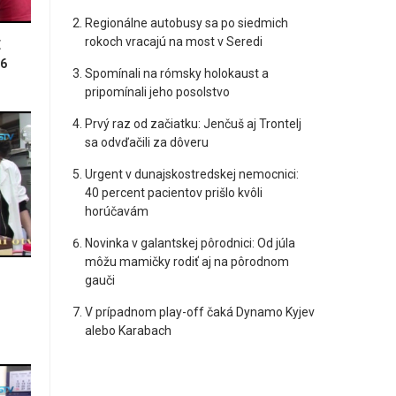
Regionálne autobusy sa po siedmich
rokoch vracajú na most v Seredi
E
6
Spomínali na rómsky holokaust a
pripomínali jeho posolstvo
Prvý raz od začiatku: Jenčuš aj Trontelj
sa odvďačili za dôveru
Urgent v dunajskostredskej nemocnici:
40 percent pacientov prišlo kvôli
horúčavám
Novinka v galantskej pôrodnici: Od júla
môžu mamičky rodiť aj na pôrodnom
gauči
V prípadnom play-off čaká Dynamo Kyjev
alebo Karabach