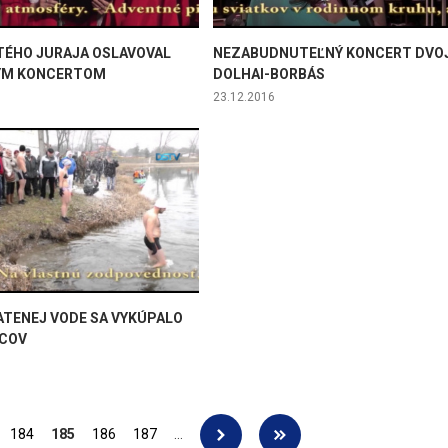
TÉHO JURAJA OSLAVOVAL
NEZABUDNUTEĽNÝ KONCERT DVOJ
ÝM KONCERTOM
DOLHAI-BORBÁS
23.12.2016
ATENEJ VODE SA VYKÚPALO
LCOV
184
185
186
187
…