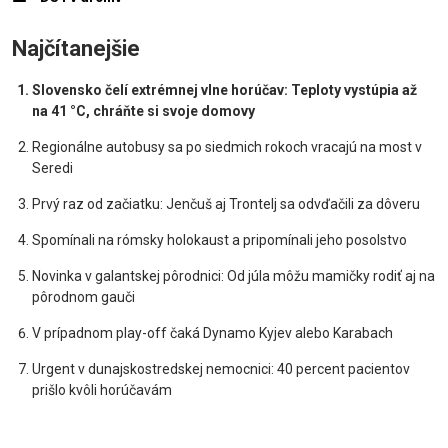
Najčítanejšie
Slovensko čelí extrémnej vlne horúčav: Teploty vystúpia až
na 41 °C, chráňte si svoje domovy
Regionálne autobusy sa po siedmich rokoch vracajú na most v
Seredi
Prvý raz od začiatku: Jenčuš aj Trontelj sa odvďačili za dôveru
Spomínali na rómsky holokaust a pripomínali jeho posolstvo
Novinka v galantskej pôrodnici: Od júla môžu mamičky rodiť aj na
pôrodnom gauči
V prípadnom play-off čaká Dynamo Kyjev alebo Karabach
Urgent v dunajskostredskej nemocnici: 40 percent pacientov
prišlo kvôli horúčavám