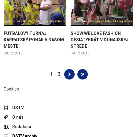
FUTBALOVÝ TURNAJ
SHOW WE LOVE FASHION
KARPATSKÝ POHÁR V NAŠOM
DESIATYKRÁT V DUNAJSKEJ
MESTE
STREDE
09.12.2016
09.12.2016
Stránky
1
2
Cookies
DSTV
O nás
Redakcia
DSTV archív