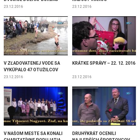
23.12.2016
23.12.2016
V ZĽADOVATENEJ VODE SA
KRÁTKE SPRÁVY – 22. 12. 2016
VYKÚPALO 47 OTUŽILCOV
23.12.2016
23.12.2016
V NAŠOM MESTE SA KONALI
DRUHÝKRÁT OCENILI
CHARITATÍVNE PODUJATIA
NAJLEPŠÍCH ŠPORTOVCOV