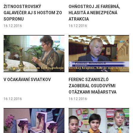
ŽITNOOSTROVSKÝ
OHŇOSTROJ JE FAREBNÁ,
GALAVEČER AJ S HOSŤOM ZO
HLASITÁ A NEBEZPEČNÁ
SOPRONU
ATRAKCIA
16.12.2016
16.12.2016
V OČAKÁVANÍ SVIATKOV
FERENC SZANISZLÓ
ZAOBERAL OSUDOVÝMI
OTÁZKAMI MAĎARSTVA
16.12.2016
16.12.2016