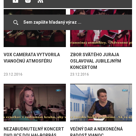
VOX CAMERATA VYTVORILA
ZBOR SVÄTÉHO JURAJA
VIANOČNÚ ATMOSFÉRU
OSLAVOVAL JUBILEJNÝM
KONCERTOM
23.12.2016
23.12.2016
NEZABUDNUTEĽNÝ KONCERT
VEČNÝ DAR A NEKONEČNÁ
DVOJICE DOLHAI-BORBÁS
RADOSŤ VIANOC