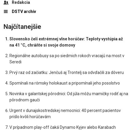
Redakcia
DSTV archív
Najčítanejšie
Slovensko čelí extrémnej vlne horúčav: Teploty vystúpia až
na 41 °C, chráňte si svoje domovy
Regionálne autobusy sa po siedmich rokoch vracajú na most v
Seredi
Prvý raz od začiatku: Jenčuš aj Trontelj sa odvďačili za dôveru
Spomínali na rómsky holokaust a pripomínali jeho posolstvo
Novinka v galantskej pôrodnici: Od júla môžu mamičky rodiť aj na
pôrodnom gauči
Urgent v dunajskostredskej nemocnici: 40 percent pacientov
prišlo kvôli horúčavám
V prípadnom play-off čaká Dynamo Kyjev alebo Karabach