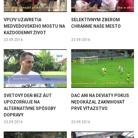
VPLYV UZAVRETIA
SELEKTÍVNYM ZBEROM
MEDVEĎOVSKÉHO MOSTU NA
CHRÁŇME NAŠE MESTO
KAŽDODENNÝ ŽIVOT
23.09.2016
23.09.2016
SVETOVÝ DEŇ BEZ ÁUT
DAC ANI NA DEVIATY POKUS
UPOZORŇUJE NA
NEDOKÁZAL ZAKNIHOVAŤ
ALTERNATÍVNE SPÔSOBY
PRVÉ VÍŤAZSTVO
DOPRAVY
23.09.2016
23.09.2016