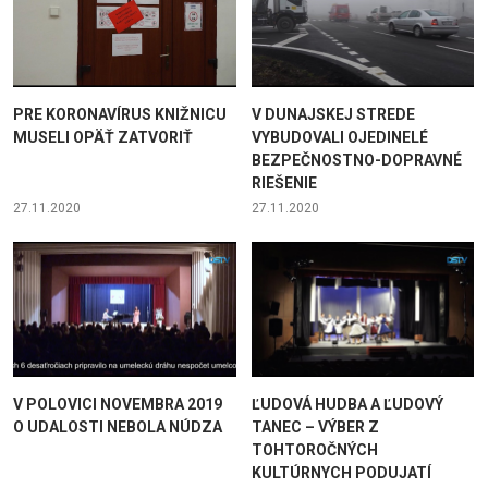
PRE KORONAVÍRUS KNIŽNICU
V DUNAJSKEJ STREDE
MUSELI OPÄŤ ZATVORIŤ
VYBUDOVALI OJEDINELÉ
BEZPEČNOSTNO-DOPRAVNÉ
RIEŠENIE
27.11.2020
27.11.2020
V POLOVICI NOVEMBRA 2019
ĽUDOVÁ HUDBA A ĽUDOVÝ
O UDALOSTI NEBOLA NÚDZA
TANEC – VÝBER Z
TOHTOROČNÝCH
KULTÚRNYCH PODUJATÍ