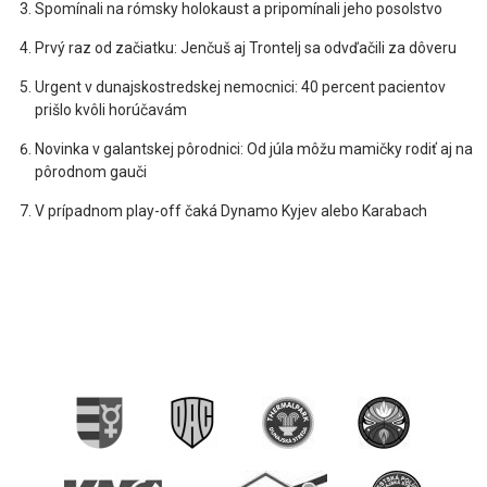
Spomínali na rómsky holokaust a pripomínali jeho posolstvo
Prvý raz od začiatku: Jenčuš aj Trontelj sa odvďačili za dôveru
Urgent v dunajskostredskej nemocnici: 40 percent pacientov
prišlo kvôli horúčavám
Novinka v galantskej pôrodnici: Od júla môžu mamičky rodiť aj na
pôrodnom gauči
V prípadnom play-off čaká Dynamo Kyjev alebo Karabach