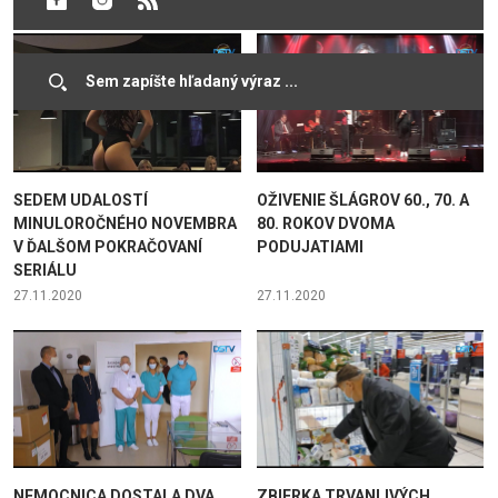
SEDEM UDALOSTÍ
OŽIVENIE ŠLÁGROV 60., 70. A
MINULOROČNÉHO NOVEMBRA
80. ROKOV DVOMA
V ĎALŠOM POKRAČOVANÍ
PODUJATIAMI
SERIÁLU
27.11.2020
27.11.2020
NEMOCNICA DOSTALA DVA
ZBIERKA TRVANLIVÝCH