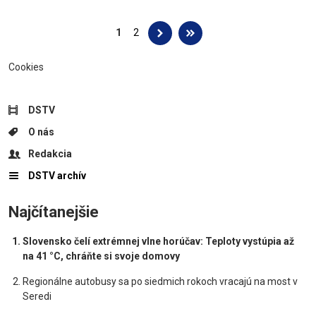
Stránky
1
2
Cookies
DSTV
O nás
Redakcia
DSTV archív
Najčítanejšie
Slovensko čelí extrémnej vlne horúčav: Teploty vystúpia až
na 41 °C, chráňte si svoje domovy
Regionálne autobusy sa po siedmich rokoch vracajú na most v
Seredi