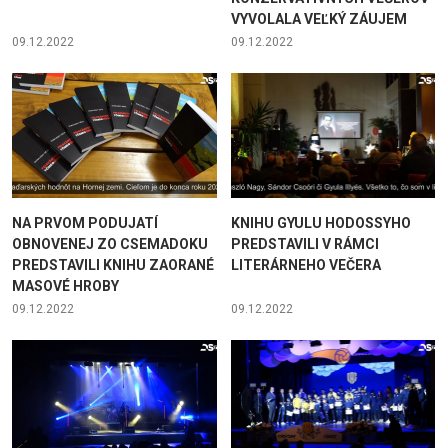
VYVOLALA VEĽKÝ ZÁUJEM
09.12.2022
09.12.2022
NA PRVOM PODUJATÍ
KNIHU GYULU HODOSSYHO
OBNOVENEJ ZO CSEMADOKU
PREDSTAVILI V RÁMCI
PREDSTAVILI KNIHU ZAORANÉ
LITERÁRNEHO VEČERA
MASOVÉ HROBY
09.12.2022
09.12.2022