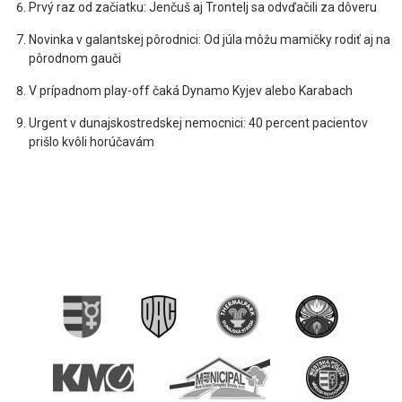
Prvý raz od začiatku: Jenčuš aj Trontelj sa odvďačili za dôveru
Novinka v galantskej pôrodnici: Od júla môžu mamičky rodiť aj na
pôrodnom gauči
V prípadnom play-off čaká Dynamo Kyjev alebo Karabach
Urgent v dunajskostredskej nemocnici: 40 percent pacientov
prišlo kvôli horúčavám