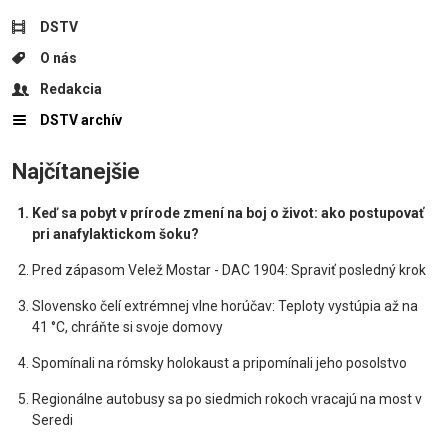
DSTV
O nás
Redakcia
DSTV archív
Najčítanejšie
Keď sa pobyt v prírode zmení na boj o život: ako postupovať
pri anafylaktickom šoku?
Pred zápasom Velež Mostar - DAC 1904: Spraviť posledný krok
Slovensko čelí extrémnej vlne horúčav: Teploty vystúpia až na
41 °C, chráňte si svoje domovy
Spomínali na rómsky holokaust a pripomínali jeho posolstvo
Regionálne autobusy sa po siedmich rokoch vracajú na most v
Seredi