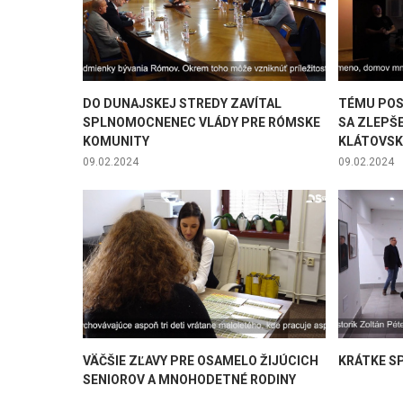
DO DUNAJSKEJ STREDY ZAVÍTAL
TÉMU POS
SPLNOMOCNENEC VLÁDY PRE RÓMSKE
SA ZLEPŠ
KOMUNITY
KLÁTOVSK
09.02.2024
09.02.2024
VÄČŠIE ZĽAVY PRE OSAMELO ŽIJÚCICH
KRÁTKE SPR
SENIOROV A MNOHODETNÉ RODINY