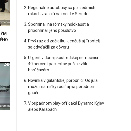
Regionálne autobusy sa po siedmich
rokoch vracajú na most v Seredi
Spomínali na rómsky holokaust a
pripomínali jeho posolstvo
NÝM
ÉHO
Prvý raz od začiatku: Jenčuš aj Trontelj
sa odvďačili za dôveru
Urgent v dunajskostredskej nemocnici:
40 percent pacientov prišlo kvôli
horúčavám
Novinka v galantskej pôrodnici: Od júla
môžu mamičky rodiť aj na pôrodnom
gauči
V prípadnom play-off čaká Dynamo Kyjev
alebo Karabach