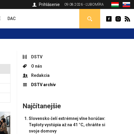
Prihlásenie
09.08.2026 - ĽUBOMÍRA
É
DAC
DSTV
O nás
Redakcia
DSTV archív
Najčítanejšie
Slovensko čelí extrémnej vlne horúčav:
Teploty vystúpia až na 41 °C, chráňte si
svoje domovy