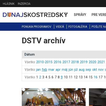
Jump
HLÁSNIK
INZERCIA
to
navigation
SPRÁVY
PRE VER
PONUKA PROGRAMOV
VIDEÁ
FOTOGALÉRIA
POŠLITE N
DSTV archív
Back
to
top
Dátum
Všetko
2010-2015
2016
2017
2018
2019
2020
2021
Všetko
jan
feb
mar
apr
máj
jún
júl
aug
sep
okt
nov
Všetko
1
2
3
4
5
6
7
8
9
10
11
12
13
14
15
16
17
1