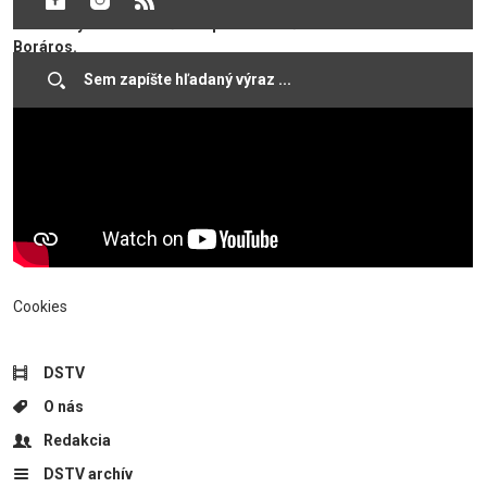
historik Imre Molnár vo Vermesovej vile rozprávali o
Esterházyho beatifikačnom procese. Účinkoval herec Imre
Boráros.
Cookies
DSTV
O nás
Redakcia
DSTV archív