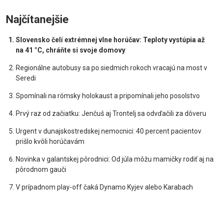
Najčítanejšie
Slovensko čelí extrémnej vlne horúčav: Teploty vystúpia až
na 41 °C, chráňte si svoje domovy
Regionálne autobusy sa po siedmich rokoch vracajú na most v
Seredi
Spomínali na rómsky holokaust a pripomínali jeho posolstvo
Prvý raz od začiatku: Jenčuš aj Trontelj sa odvďačili za dôveru
Urgent v dunajskostredskej nemocnici: 40 percent pacientov
prišlo kvôli horúčavám
Novinka v galantskej pôrodnici: Od júla môžu mamičky rodiť aj na
pôrodnom gauči
V prípadnom play-off čaká Dynamo Kyjev alebo Karabach