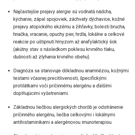
Najčastejšie prejavy alergie sú vodnatá nádcha,
kýchanie, zápal spojoviek, záchvaty dýchavice, kožné
prejavy atopického ekzému a žihľavky, bolesti brucha,
hnačka, vracanie, opuchy pier, hrdla, lokálne a celkové
reakcie po uštipnutí hmyzom až anafylaktický šok
(akútny stav s následkom poklesu krvného tlaku,
dušnosti až zlyhania krvného obehu).
Diagnóza sa stanovuje dôkladnou anamnézou, kožnými
testami včasnej precitlivenosti, špecifickými
protilátkami voči príčinnému alergénu a ďalšími
doplňujúcimi vyšetreniami.
Základnou liečbou alergických chorôb je odstránenie
príčinného alergénu, liečba celkovými i lokálnymi
antihistaminikami a alergénovou imunoterapiou.