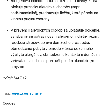
Alergénová imunoterapia na rozdiel od liečby, ktorá
blokuje príznaky alergickej choroby (napr.
antihistaminiká), predstavuje liečbu, ktorá pôsobí na
vlastnú príčinu choroby.
V prevencii alergických chorôb sa uplatňuje dojčenie,
vyhýbanie sa potravinovým alergénom, diétny režim,
redukcia stresov, úprava domáceho prostredia,
obmedzenie pobytu v prírode v čase sezónneho
výskytu alergénov, obmedzenie kontaktu s domácimi
zvieratami a ochrana pred uštipnutím blanokrídlym
hmyzom.
zdroj: Ma7.sk
Tagy:
egészség
,
zdravie
Cookies