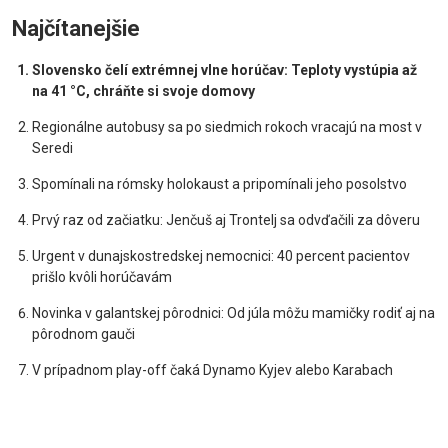
Najčítanejšie
Slovensko čelí extrémnej vlne horúčav: Teploty vystúpia až
na 41 °C, chráňte si svoje domovy
Regionálne autobusy sa po siedmich rokoch vracajú na most v
Seredi
Spomínali na rómsky holokaust a pripomínali jeho posolstvo
Prvý raz od začiatku: Jenčuš aj Trontelj sa odvďačili za dôveru
Urgent v dunajskostredskej nemocnici: 40 percent pacientov
prišlo kvôli horúčavám
Novinka v galantskej pôrodnici: Od júla môžu mamičky rodiť aj na
pôrodnom gauči
V prípadnom play-off čaká Dynamo Kyjev alebo Karabach