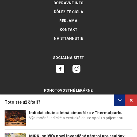
DOPRAVNÉ INFO
DÔLEŽITÉ ČÍSLA
REKLAMA
KONTAKT
NA STIAHNUTIE
SOCIÁLNA SITEŤ
POHOTOVOSTNÉ LEKÁRNE
ZOBRAZIŤ VŠETKY
Toto ste už čítali?
Indické chute a letná atmosféra v Thermalparku
Výnimočné indické a exotické chute spolu s príjemnou...
OCHRANA OSOBNÝCH ÚDAJOV
POUŽÍVANIE COOKIES
MIRRI spúšťa nový investičný nástroj pre regióny:
COPYRIGHT © PERFECTS, A.S.
WEB DESIGN
:
EPIX MEDIA