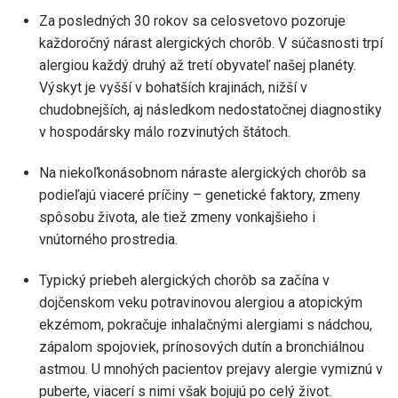
Za posledných 30 rokov sa celosvetovo pozoruje
každoročný nárast alergických chorôb. V súčasnosti trpí
alergiou každý druhý až tretí obyvateľ našej planéty.
Výskyt je vyšší v bohatších krajinách, nižší v
chudobnejších, aj následkom nedostatočnej diagnostiky
v hospodársky málo rozvinutých štátoch.
Na niekoľkonásobnom náraste alergických chorôb sa
podieľajú viaceré príčiny – genetické faktory, zmeny
spôsobu života, ale tiež zmeny vonkajšieho i
vnútorného prostredia.
Typický priebeh alergických chorôb sa začína v
dojčenskom veku potravinovou alergiou a atopickým
ekzémom, pokračuje inhalačnými alergiami s nádchou,
zápalom spojoviek, prínosových dutín a bronchiálnou
astmou. U mnohých pacientov prejavy alergie vymiznú v
puberte, viacerí s nimi však bojujú po celý život.