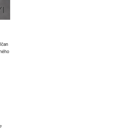
lčan
rného
e