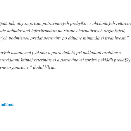
rijatá tak, aby sa prísun potravinových prebytkov z obchodných reťazco
e dobudovaná infraštruktúra na strane charitatívnych organizácií,
ých podmienok predať potraviny po dátume minimálnej trvanlivosti
,"
orých ustanovení (zákona o potravinách) pri nakladaní osobitne s
ravidlami štátnej veterinárnej a potravinovej správy nekládli prekážky
ívne organizácie
," dodal Vlčan.
,
inflácia