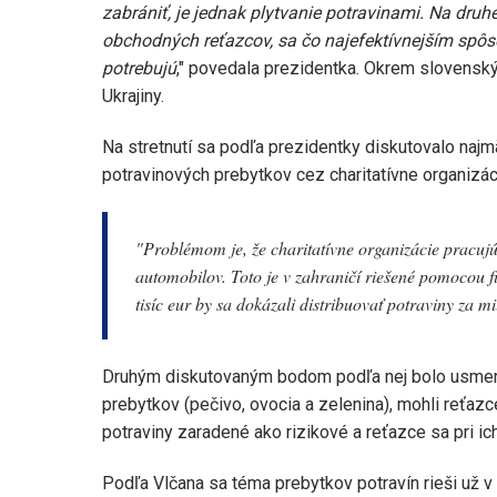
zabrániť, je jednak plytvanie potravinami. Na druh
obchodných reťazcov, sa čo najefektívnejším spôs
potrebujú
," povedala prezidentka. Okrem slovenský
Ukrajiny.
Na stretnutí sa podľa prezidentky diskutovalo najm
potravinových prebytkov cez charitatívne organizác
"
Problémom je, že charitatívne organizácie pracujú
automobilov. Toto je v zahraničí riešené pomocou fi
tisíc eur by sa dokázali distribuovať potraviny za mi
Druhým diskutovaným bodom podľa nej bolo usmernen
prebytkov (pečivo, ovocia a zelenina), mohli reťazc
potraviny zaradené ako rizikové a reťazce sa pri ic
Podľa Vlčana sa téma prebytkov potravín rieši už v