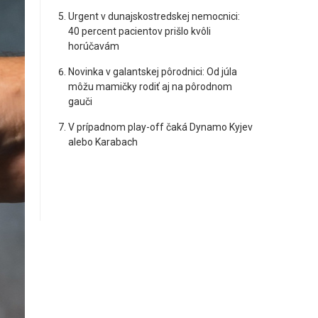
Urgent v dunajskostredskej nemocnici:
40 percent pacientov prišlo kvôli
horúčavám
Novinka v galantskej pôrodnici: Od júla
môžu mamičky rodiť aj na pôrodnom
gauči
V prípadnom play-off čaká Dynamo Kyjev
alebo Karabach