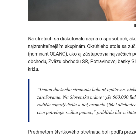
I
Na stretnutí sa diskutovalo najmä o spôsoboch, ako
najzraniteľnejším skupinám. Okrúhleho stola sa zú
(nominant OĽANO), ako aj zástupcovia najväčších p
obchodu, Zväzu obchodu SR, Potravinovej banky Sl
kríža.
"
Témou dnešného stretnutia bola už opätovne, nie
zdražovania. Na Slovensku máme vyše 660.000 ľudí, 
rodičia samoživitelia a tiež osamelo žijúci dôchodc
cien potrebuje reálnu pomoc
," priblížila hlava štátu
Predmetom štvrtkového stretnutia boli podľa prezi