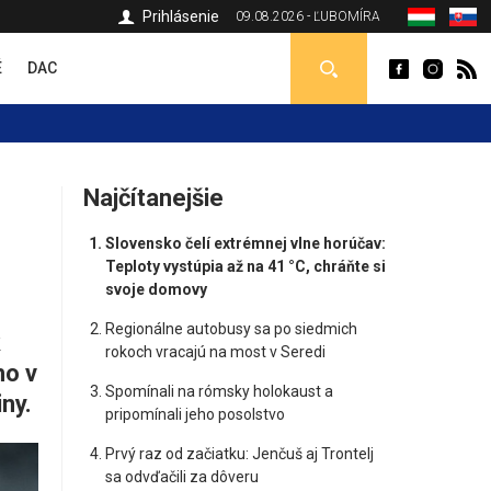
Prihlásenie
09.08.2026 - ĽUBOMÍRA
É
DAC
Najčítanejšie
Slovensko čelí extrémnej vlne horúčav:
Teploty vystúpia až na 41 °C, chráňte si
svoje domovy
Regionálne autobusy sa po siedmich
k
rokoch vracajú na most v Seredi
ho v
Spomínali na rómsky holokaust a
ny.
pripomínali jeho posolstvo
Prvý raz od začiatku: Jenčuš aj Trontelj
sa odvďačili za dôveru