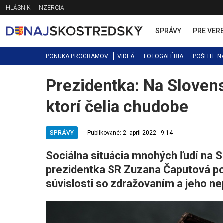
Jump
HLÁSNIK
INZERCIA
to
navigation
SPRÁVY
PRE VER
PONUKA PROGRAMOV
VIDEÁ
FOTOGALÉRIA
POŠLITE N
Prezidentka: Na Sloven
Back
to
ktorí čelia chudobe
top
SPRÁVY
Publikované: 2. apríl 2022 - 9:14
Sociálna situácia mnohých ľudí na S
prezidentka SR Zuzana Čaputová po 
súvislosti so zdražovaním a jeho ne