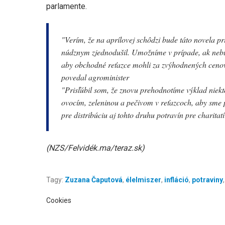
parlamente.
"
Verím, že na aprílovej schôdzi bude táto novela p
núdznym zjednodušil. Umožníme v prípade, ak nebud
aby obchodné reťazce mohli za zvýhodnených cenov
povedal agrominister
"
Prisľúbil som, že znovu prehodnotíme výklad niekt
ovocím, zeleninou a pečivom v reťazcoch, aby sme p
pre distribúciu aj tohto druhu potravín pre charitat
(NZS/Felvidék.ma/teraz.sk)
Tagy:
Zuzana Čaputová
,
élelmiszer
,
infláció
,
potraviny
Cookies