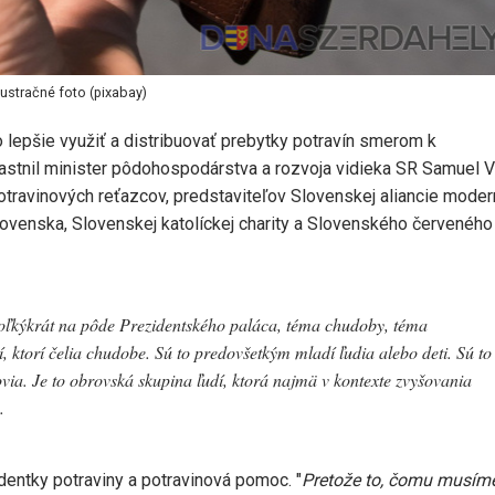
lustračné foto (pixabay)
 lepšie využiť a distribuovať prebytky potravín smerom k
častnil minister pôdohospodárstva a rozvoja vidieka SR Samuel V
otravinových reťazcov, predstaviteľov Slovenskej aliancie mode
ovenska, Slovenskej katolíckej charity a Slovenského červeného
koľkýkrát na pôde Prezidentského paláca, téma chudoby, téma
ktorí čelia chudobe. Sú to predovšetkým mladí ľudia alebo deti. Sú to
ovia. Je to obrovská skupina ľudí, ktorá najmä v kontexte zvyšovania
.
dentky potraviny a potravinová pomoc. "
Pretože to, čomu musím