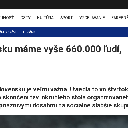
EJNOSŤ
DSTV
KULTÚRA
ŠPORT
VZDELÁVANIE
FAREBN
ÁM SPRÁVU
LEKÁRNE
sku máme vyše 660.000 ľudí,
lovensku je veľmi vážna. Uviedla to vo štvrto
skončení tzv. okrúhleho stola organizované
priaznivými dosahmi na sociálne slabšie skupi