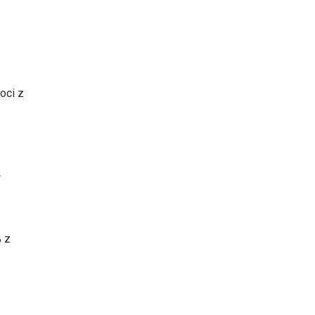
oci z
o
% z