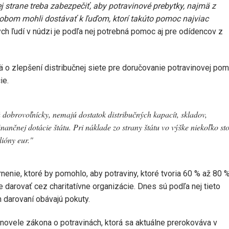
ej strane treba zabezpečiť, aby potravinové prebytky, najmä z
obom mohli dostávať k ľuďom, ktorí takúto pomoc najviac
ch ľudí v núdzi je podľa nej potrebná pomoc aj pre odídencov z
ä o zlepšení distribučnej siete pre doručovanie potravinovej pom
ie.
 dobrovoľnícky, nemajú dostatok distribučných kapacít, skladov,
nančnej dotácie štátu. Pri náklade zo strany štátu vo výške niekoľko st
lióny eur
."
ie, ktoré by pomohlo, aby potraviny, ktoré tvoria 60 % až 80 
e darovať cez charitatívne organizácie. Dnes sú podľa nej tieto
h darovaní obávajú pokuty.
 novele zákona o potravinách, ktorá sa aktuálne prerokováva v