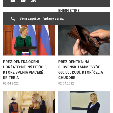
SKÚŠKAMI
HIRMANOM O OPATRENIACH V
ENERGETIKE
02.01.2023
05.10.2022
PREZIDENTKA OCENÍ
PREZIDENTKA: NA
UDRŽATEĽNÉ INŠTITÚCIE,
SLOVENSKU MÁME VYŠE
KTORÉ SPLNIA VIACERÉ
660.000 ĽUDÍ, KTORÍ ČELIA
KRITÉRIÁ
CHUDOBE
02.04.2022
02.04.2022