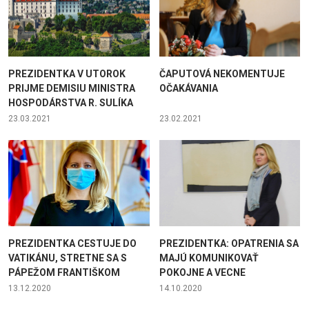
PREZIDENTKA V UTOROK
ČAPUTOVÁ NEKOMENTUJE
PRIJME DEMISIU MINISTRA
OČAKÁVANIA
HOSPODÁRSTVA R. SULÍKA
23.03.2021
23.02.2021
PREZIDENTKA CESTUJE DO
PREZIDENTKA: OPATRENIA SA
VATIKÁNU, STRETNE SA S
MAJÚ KOMUNIKOVAŤ
PÁPEŽOM FRANTIŠKOM
POKOJNE A VECNE
13.12.2020
14.10.2020