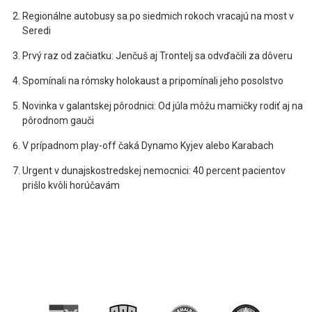
Regionálne autobusy sa po siedmich rokoch vracajú na most v
Seredi
Prvý raz od začiatku: Jenčuš aj Trontelj sa odvďačili za dôveru
Spomínali na rómsky holokaust a pripomínali jeho posolstvo
Novinka v galantskej pôrodnici: Od júla môžu mamičky rodiť aj na
pôrodnom gauči
V prípadnom play-off čaká Dynamo Kyjev alebo Karabach
Urgent v dunajskostredskej nemocnici: 40 percent pacientov
prišlo kvôli horúčavám