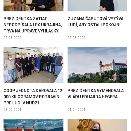
PREZIDENTKA ZATIAĽ
ZUZANA ČAPUTOVÁ VYZÝVA
NEPODPÍSALA LEX UKRAJINA,
ĽUDÍ, ABY OSTALI POKOJNÍ
TRVÁ NA ÚPRAVE VYHLÁŠKY
26.03.2022
05.03.2022
COOP JEDNOTA DAROVALA 12
PREZIDENTKA VYMENOVALA
000 KILOGRAMOV POTRAVÍN
VLÁDU EDUARDA HEGERA
PRE ĽUDÍ V NÚDZI
03.06.2021
01.04.2021