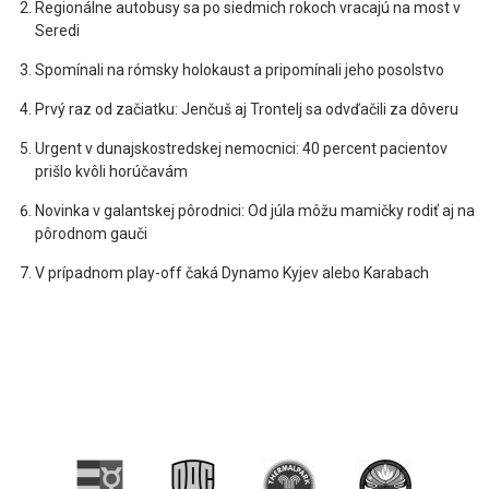
Regionálne autobusy sa po siedmich rokoch vracajú na most v
Seredi
Spomínali na rómsky holokaust a pripomínali jeho posolstvo
Prvý raz od začiatku: Jenčuš aj Trontelj sa odvďačili za dôveru
Urgent v dunajskostredskej nemocnici: 40 percent pacientov
prišlo kvôli horúčavám
Novinka v galantskej pôrodnici: Od júla môžu mamičky rodiť aj na
pôrodnom gauči
V prípadnom play-off čaká Dynamo Kyjev alebo Karabach