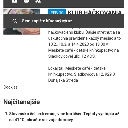
KLUB HÁČKOVANIA
FEB 10
Srdečne Vás pozývame na stretnutia
háčkovacieho klubu. Ďalšie stretnutia sa
uskutočnia pravidelne každý mesiac a to
10.2., 10.3. a 14.4.2023 od 18.00 v
Meskete café - detské kníhkupectvo na
Sladkovičovej ulici 12 v DS.
Lokalita:
Meskete café - detské
kníhkupectvo, Sládkovičova 12, 929 01
Dunajská Streda
Cookies
Najčítanejšie
Slovensko čelí extrémnej vlne horúčav: Teploty vystúpia až
na 41 °C, chráňte si svoje domovy