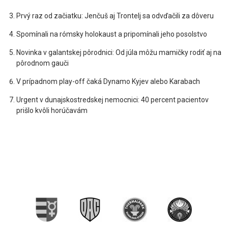
Prvý raz od začiatku: Jenčuš aj Trontelj sa odvďačili za dôveru
Spomínali na rómsky holokaust a pripomínali jeho posolstvo
Novinka v galantskej pôrodnici: Od júla môžu mamičky rodiť aj na
pôrodnom gauči
V prípadnom play-off čaká Dynamo Kyjev alebo Karabach
Urgent v dunajskostredskej nemocnici: 40 percent pacientov
prišlo kvôli horúčavám