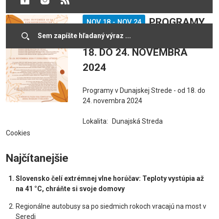
PROGRAMY
NOV 18
-
NOV 24
V DUNAJSKEJ STREDE - OD
18. DO 24. NOVEMBRA
2024
Programy v Dunajskej Strede - od 18. do
24. novembra 2024
Lokalita:
Dunajská Streda
Cookies
Najčítanejšie
Slovensko čelí extrémnej vlne horúčav: Teploty vystúpia až
na 41 °C, chráňte si svoje domovy
Regionálne autobusy sa po siedmich rokoch vracajú na most v
Seredi