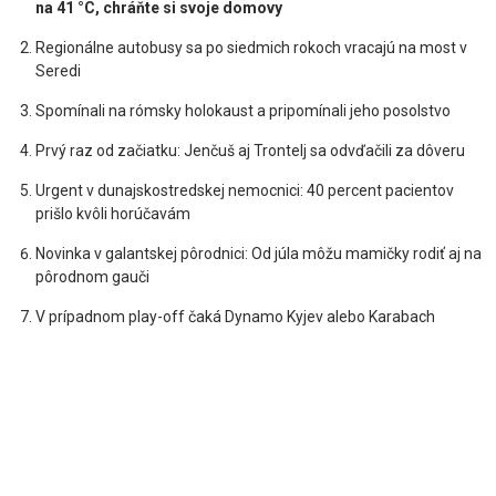
na 41 °C, chráňte si svoje domovy
Regionálne autobusy sa po siedmich rokoch vracajú na most v
Seredi
Spomínali na rómsky holokaust a pripomínali jeho posolstvo
Prvý raz od začiatku: Jenčuš aj Trontelj sa odvďačili za dôveru
Urgent v dunajskostredskej nemocnici: 40 percent pacientov
prišlo kvôli horúčavám
Novinka v galantskej pôrodnici: Od júla môžu mamičky rodiť aj na
pôrodnom gauči
V prípadnom play-off čaká Dynamo Kyjev alebo Karabach