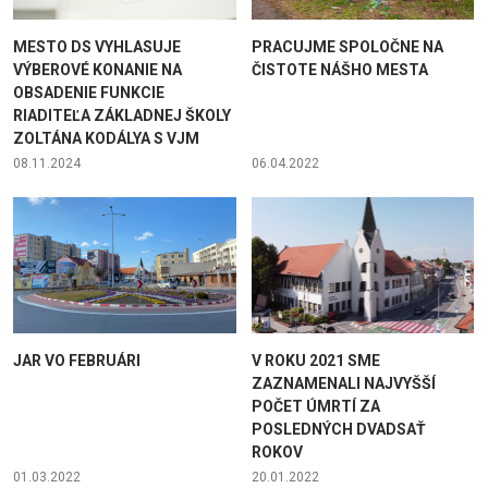
MESTO DS VYHLASUJE
PRACUJME SPOLOČNE NA
VÝBEROVÉ KONANIE NA
ČISTOTE NÁŠHO MESTA
OBSADENIE FUNKCIE
RIADITEĽA ZÁKLADNEJ ŠKOLY
ZOLTÁNA KODÁLYA S VJM
08.11.2024
06.04.2022
JAR VO FEBRUÁRI
V ROKU 2021 SME
ZAZNAMENALI NAJVYŠŠÍ
POČET ÚMRTÍ ZA
POSLEDNÝCH DVADSAŤ
ROKOV
01.03.2022
20.01.2022