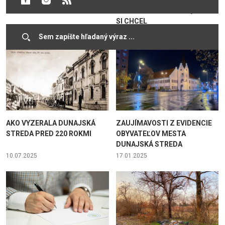
STREDA
MLÁDEŽOU – POVEDZ, ČO BY
SI CHCEL
24.11.2025
17.10.2025
AKO VYZERALA DUNAJSKÁ
ZAUJÍMAVOSTI Z EVIDENCIE
STREDA PRED 220 ROKMI
OBYVATEĽOV MESTA
DUNAJSKÁ STREDA
10.07.2025
17.01.2025