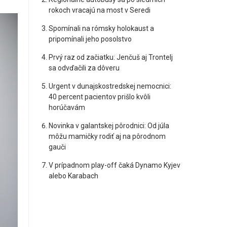
rokoch vracajú na most v Seredi
Spomínali na rómsky holokaust a
pripomínali jeho posolstvo
Prvý raz od začiatku: Jenčuš aj Trontelj
sa odvďačili za dôveru
Urgent v dunajskostredskej nemocnici:
40 percent pacientov prišlo kvôli
horúčavám
Novinka v galantskej pôrodnici: Od júla
môžu mamičky rodiť aj na pôrodnom
gauči
V prípadnom play-off čaká Dynamo Kyjev
alebo Karabach