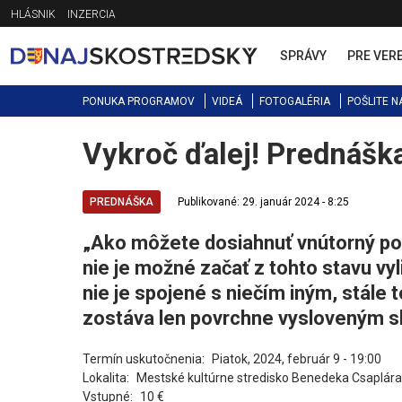
Jump
HLÁSNIK
INZERCIA
to
navigation
SPRÁVY
PRE VER
PONUKA PROGRAMOV
VIDEÁ
FOTOGALÉRIA
POŠLITE N
Vykroč ďalej! Prednáška
Back
to
top
PREDNÁŠKA
Publikované: 29. január 2024 - 8:25
„Ako môžete dosiahnuť vnútorný pok
nie je možné začať z tohto stavu vy
nie je spojené s niečím iným, stále
zostáva len povrchne vysloveným s
Termín uskutočnenia:
Piatok, 2024, február 9 - 19:00
Lokalita:
Mestské kultúrne stredisko Benedeka Csaplára
Vstupné:
10 €