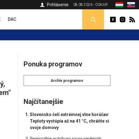
Prihlásenie
08.08.2026 - OSKAR
É
DAC
Ponuka programov
Archív programov
ý,
iem"
Najčítanejšie
.
Slovensko čelí extrémnej vlne horúčav:
Teploty vystúpia až na 41 °C, chráňte si
svoje domovy
Regionálne autobusy sa po siedmich