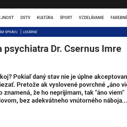
EJNOSŤ
DSTV
KULTÚRA
ŠPORT
VZDELÁVANIE
FAREBN
ÁM SPRÁVU
LEKÁRNE
 psychiatra Dr. Csernus Imre
oj? Pokiaľ daný stav nie je úplne akceptovan
liezať. Pretože ak vyslovené povrchné „áno v
 to znamená, že ho neprijímam, tak "áno viem"
lovom, bez adekvátneho vnútorného náboja..