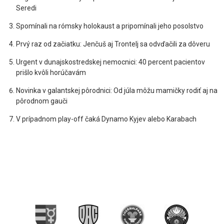
Seredi
Spomínali na rómsky holokaust a pripomínali jeho posolstvo
Prvý raz od začiatku: Jenčuš aj Trontelj sa odvďačili za dôveru
Urgent v dunajskostredskej nemocnici: 40 percent pacientov
prišlo kvôli horúčavám
Novinka v galantskej pôrodnici: Od júla môžu mamičky rodiť aj na
pôrodnom gauči
V prípadnom play-off čaká Dynamo Kyjev alebo Karabach