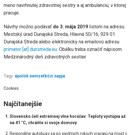
meno navrhnutej zdravotnej sestry a aj ambulanciu, v ktorej
pracuje.
Návrhy možno podávať
do 3. mája 2019
listom na adresu:
Mestský úrad Dunajská Streda, Hlavná 50/16, 929 01
Dunajská Streda alebo elektronicky na emailovú adresu
primator
[at]
dunstreda.eu
. Obálku treba označiť nápisom
Medzinárodný deň zdravotných sestier.
Tagy:
ápolók nemzetközi napja
Cookies
Najčítanejšie
Slovensko čelí extrémnej vlne horúčav: Teploty vystúpia až
na 41 °C, chráňte si svoje domovy
Regionálne autobusy sa po siedmich rokoch vracajú na most v