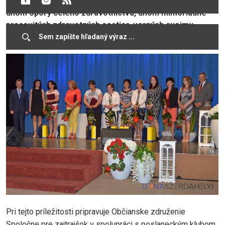
Florence Nightingaleovej. 12. máj je medzinárodným
dňom opory celého zdravotníctva, dňom mimoriadne
pracovitých zdravotných sestier, verných svojmu
namáhavému povolaniu, oddaných pomoci pacientom.
Pri tejto príležitosti pripravuje Občianske združenie
Spoločne pre zajtrajšok v spolupráci s poslaneckým klubom