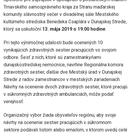
Trnavského samosprávneho kraja za Stranu maďarskej
komunity slávnostný večer v divadelnej sále Mestského
kultúrneho strediska Benedeka Csaplára v Dunajskej Strede,
ktorý sa uskutoční
13. mája 2019 o 19.00 hodine
.
Pri tejto výnimočnej udalosti bude ocenených 10
vynikajúcich zdravotných sestier pracujúcich vo svojom
odbore. Šesť z nich, ktoré sú zamestnankyňami
dunajskostredskej nemocnice, navrhne Regionálna komora
zdravotných sestier, ďalšie dve Mestský úrad v Dunajskej
Strede z radov zamestnancov v mestských zariadeniach.
Návrhy na ocenenie dvoch zdravotných sestier, ktoré pracujú
v súkromných zdravotných ambulanciách, môže podať
verejnosť.
Organizačný výbor žiada obyvateľov regiónu, aby svoje
návrhy na ocenenie sestier pracujúcich v súkromnom
sektore podávali listom alebo emailom, v ktorom uvedú celé