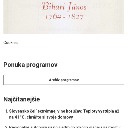
Cookies
Ponuka programov
Archív programov
Najčítanejšie
Slovensko čelí extrémnej vlne horúčav: Teploty vystúpia až
na 41 °C, chráňte si svoje domovy
Regionálne autobusy sa po siedmich rokoch vracajú na most v