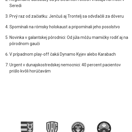
Seredi
Prvý raz od začiatku: Jenčuš aj Trontelj sa odvďačili za dôveru
Spomínali na rómsky holokaust a pripomínali jeho posolstvo
Novinka v galantskej pôrodnici: Od júla môžu mamičky rodiť aj na
pôrodnom gauči
V prípadnom play-off čaká Dynamo Kyjev alebo Karabach
Urgent v dunajskostredskej nemocnici: 40 percent pacientov
prišlo kvôli horúčavám