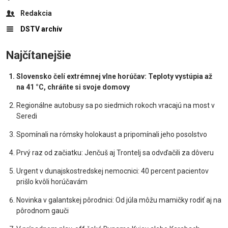
Redakcia
DSTV archív
Najčítanejšie
Slovensko čelí extrémnej vlne horúčav: Teploty vystúpia až
na 41 °C, chráňte si svoje domovy
Regionálne autobusy sa po siedmich rokoch vracajú na most v
Seredi
Spomínali na rómsky holokaust a pripomínali jeho posolstvo
Prvý raz od začiatku: Jenčuš aj Trontelj sa odvďačili za dôveru
Urgent v dunajskostredskej nemocnici: 40 percent pacientov
prišlo kvôli horúčavám
Novinka v galantskej pôrodnici: Od júla môžu mamičky rodiť aj na
pôrodnom gauči