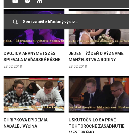
DVOJICA ARANYMETSZÉS
JEDEN TÝŽDEŇ O VÝZNAME
SPIEVALA MAĎARSKÉ BÁSNE
MANŽELSTVA A RODINY
23.02.2018
23.02.2018
CHRÍPKOVÁ EPIDÉMIA
USKUTOČNILO SA PRVÉ
NAĎALEJ VYČÍŇA
TOHTOROČNÉ ZASADNUTIE
MESTSKÉHO