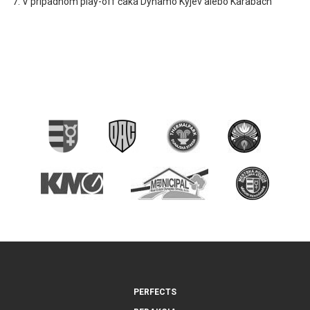
V prípadnom play-off čaká Dynamo Kyjev alebo Karabach
PERFECTS