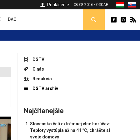
Prihlásenie
08.08.2026 - OSKAR
É
DAC
DSTV
O nás
Redakcia
DSTV archív
Najčítanejšie
Slovensko čelí extrémnej vlne horúčav:
Teploty vystúpia až na 41 °C, chráňte si
svoje domovy