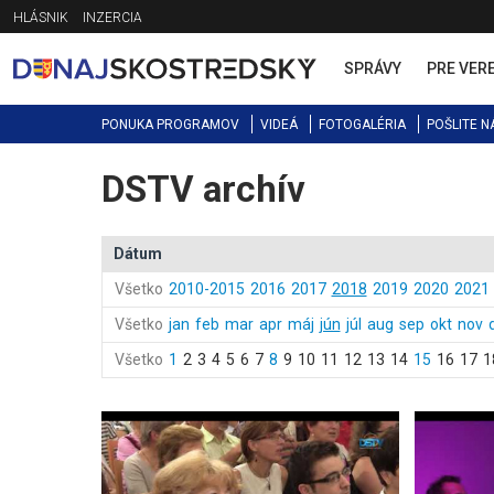
Jump
HLÁSNIK
INZERCIA
to
navigation
SPRÁVY
PRE VER
PONUKA PROGRAMOV
VIDEÁ
FOTOGALÉRIA
POŠLITE N
DSTV archív
Back
to
top
Dátum
Všetko
2010-2015
2016
2017
2018
2019
2020
2021
Všetko
jan
feb
mar
apr
máj
jún
júl
aug
sep
okt
nov
Všetko
1
2
3
4
5
6
7
8
9
10
11
12
13
14
15
16
17
1