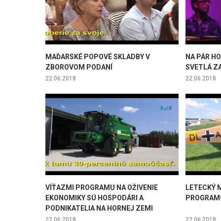
MAĎARSKÉ POPOVÉ SKLADBY V
NA PÁR HO
ZBOROVOM PODANÍ
SVETLÁ Z
22.06.2018
22.06.2018
VÍŤAZMI PROGRAMU NA OŽIVENIE
LETECKÝ 
EKONOMIKY SÚ HOSPODÁRI A
PROGRA
PODNIKATELIA NA HORNEJ ZEMI
22.06.2018
22.06.2018