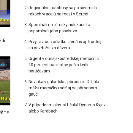
Regionálne autobusy sa po siedmich
rokoch vracajú na most v Seredi
Spomínali na rómsky holokaust a
pripomínali jeho posolstvo
FIE
Prvý raz od začiatku: Jenčuš aj Trontelj
sa odvďačili za dôveru
Urgent v dunajskostredskej nemocnici:
40 percent pacientov prišlo kvôli
horúčavám
Novinka v galantskej pôrodnici: Od júla
môžu mamičky rodiť aj na pôrodnom
gauči
V prípadnom play-off čaká Dynamo Kyjev
alebo Karabach
EŠTE