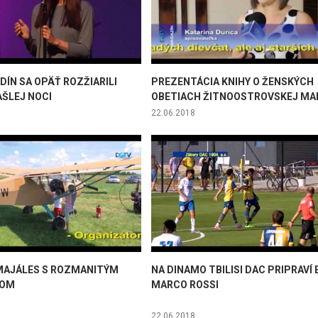
DÍN SA OPÄŤ ROZŽIARILI
PREZENTÁCIA KNIHY O ŽENSKÝCH
AŠLEJ NOCI
OBETIACH ŽITNOOSTROVSKEJ MA
22.06.2018
MAJÁLES S ROZMANITÝM
NA DINAMO TBILISI DAC PRIPRAVÍ 
MOM
MARCO ROSSI
22.06.2018