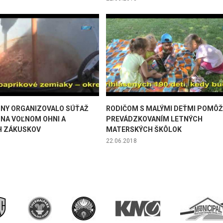
ONY ORGANIZOVALO SÚŤAŽ
RODIČOM S MALÝMI DEŤMI POMÔ
 NA VOĽNOM OHNI A
PREVÁDZKOVANÍM LETNÝCH
H ZÁKUSKOV
MATERSKÝCH ŠKÔLOK
22.06.2018