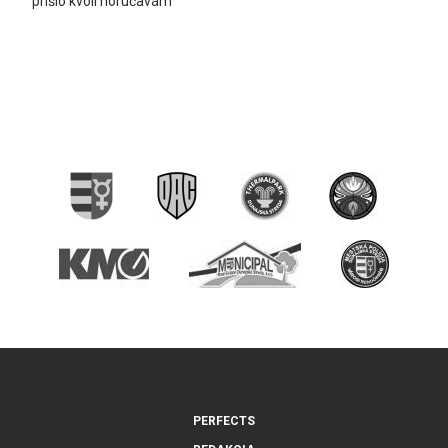
prišlo kvôli horúčavám
PERFECTS