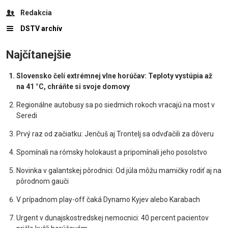
Redakcia
DSTV archív
Najčítanejšie
Slovensko čelí extrémnej vlne horúčav: Teploty vystúpia až
na 41 °C, chráňte si svoje domovy
Regionálne autobusy sa po siedmich rokoch vracajú na most v
Seredi
Prvý raz od začiatku: Jenčuš aj Trontelj sa odvďačili za dôveru
Spomínali na rómsky holokaust a pripomínali jeho posolstvo
Novinka v galantskej pôrodnici: Od júla môžu mamičky rodiť aj na
pôrodnom gauči
V prípadnom play-off čaká Dynamo Kyjev alebo Karabach
Urgent v dunajskostredskej nemocnici: 40 percent pacientov