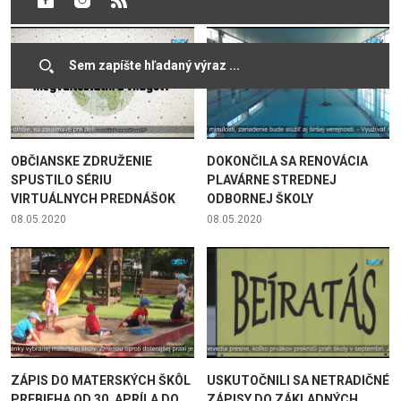
OBČIANSKE ZDRUŽENIE
DOKONČILA SA RENOVÁCIA
SPUSTILO SÉRIU
PLAVÁRNE STREDNEJ
VIRTUÁLNYCH PREDNÁŠOK
ODBORNEJ ŠKOLY
08.05.2020
08.05.2020
ZÁPIS DO MATERSKÝCH ŠKÔL
USKUTOČNILI SA NETRADIČNÉ
PREBIEHA OD 30. APRÍLA DO
ZÁPISY DO ZÁKLADNÝCH