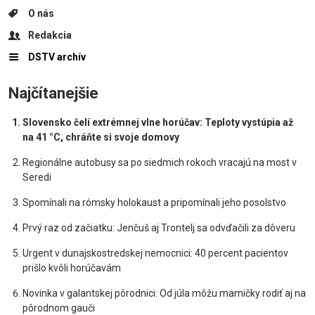
O nás
Redakcia
DSTV archív
Najčítanejšie
Slovensko čelí extrémnej vlne horúčav: Teploty vystúpia až
na 41 °C, chráňte si svoje domovy
Regionálne autobusy sa po siedmich rokoch vracajú na most v
Seredi
Spomínali na rómsky holokaust a pripomínali jeho posolstvo
Prvý raz od začiatku: Jenčuš aj Trontelj sa odvďačili za dôveru
Urgent v dunajskostredskej nemocnici: 40 percent pacientov
prišlo kvôli horúčavám
Novinka v galantskej pôrodnici: Od júla môžu mamičky rodiť aj na
pôrodnom gauči