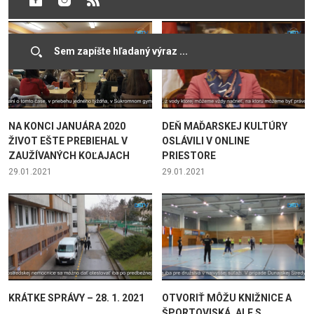
NA KONCI JANUÁRA 2020
DEŇ MAĎARSKEJ KULTÚRY
ŽIVOT EŠTE PREBIEHAL V
OSLÁVILI V ONLINE
ZAUŽÍVANÝCH KOĽAJACH
PRIESTORE
29.01.2021
29.01.2021
KRÁTKE SPRÁVY – 28. 1. 2021
OTVORIŤ MÔŽU KNIŽNICE A
ŠPORTOVISKÁ, ALE S