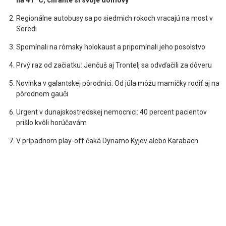
na 41 °C, chráňte si svoje domovy
Regionálne autobusy sa po siedmich rokoch vracajú na most v
Seredi
Spomínali na rómsky holokaust a pripomínali jeho posolstvo
Prvý raz od začiatku: Jenčuš aj Trontelj sa odvďačili za dôveru
Novinka v galantskej pôrodnici: Od júla môžu mamičky rodiť aj na
pôrodnom gauči
Urgent v dunajskostredskej nemocnici: 40 percent pacientov
prišlo kvôli horúčavám
V prípadnom play-off čaká Dynamo Kyjev alebo Karabach