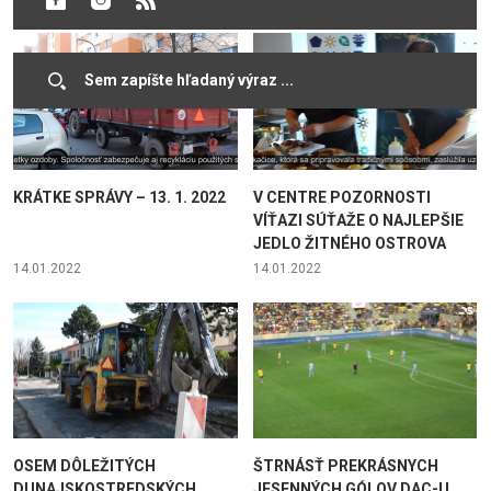
KRÁTKE SPRÁVY – 13. 1. 2022
V CENTRE POZORNOSTI
VÍŤAZI SÚŤAŽE O NAJLEPŠIE
JEDLO ŽITNÉHO OSTROVA
14.01.2022
14.01.2022
OSEM DÔLEŽITÝCH
ŠTRNÁSŤ PREKRÁSNYCH
DUNAJSKOSTREDSKÝCH
JESENNÝCH GÓLOV DAC-U