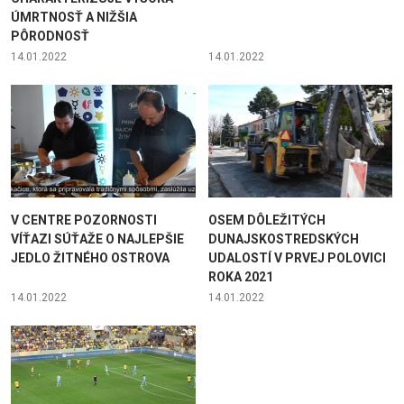
ÚMRTNOSŤ A NIŽŠIA
PÔRODNOSŤ
14.01.2022
14.01.2022
V CENTRE POZORNOSTI
OSEM DÔLEŽITÝCH
VÍŤAZI SÚŤAŽE O NAJLEPŠIE
DUNAJSKOSTREDSKÝCH
JEDLO ŽITNÉHO OSTROVA
UDALOSTÍ V PRVEJ POLOVICI
ROKA 2021
14.01.2022
14.01.2022