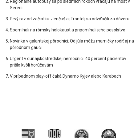
Regionálne autobusy sa po siedmich rokoch vracajú na most v
Seredi
Prvý raz od začiatku: Jenčuš aj Trontelj sa odvďačili za dôveru
Spomínali na rómsky holokaust a pripomínali jeho posolstvo
Novinka v galantskej pôrodnici: Od júla môžu mamičky rodiť aj na
pôrodnom gauči
Urgent v dunajskostredskej nemocnici: 40 percent pacientov
prišlo kvôli horúčavám
V prípadnom play-off čaká Dynamo Kyjev alebo Karabach