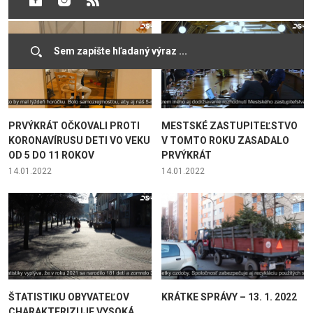
PRVÝKRÁT OČKOVALI PROTI
MESTSKÉ ZASTUPITEĽSTVO
KORONAVÍRUSU DETI VO VEKU
V TOMTO ROKU ZASADALO
OD 5 DO 11 ROKOV
PRVÝKRÁT
14.01.2022
14.01.2022
ŠTATISTIKU OBYVATEĽOV
KRÁTKE SPRÁVY – 13. 1. 2022
CHARAKTERIZUJE VYSOKÁ